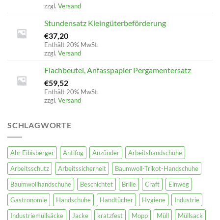
zzgl.
Versand
Stundensatz Kleingüterbeförderung
€
37,20
Enthält 20% MwSt.
zzgl.
Versand
Flachbeutel, Anfasspapier Pergamentersatz
€
59,52
Enthält 20% MwSt.
zzgl.
Versand
SCHLAGWORTE
Ahr Eibisberger
Antifog
Anzünder
Arbeitshandschuhe
Arbeitsschutz
Arbeitssicherheit
Baumwoll-Trikot-Handschuhe
Baumwollhandschuhe
Beschichtet
Brille
Craft
Einweg
Gastronomie
Handschuhe
Handtücher
Hygiene
Industrie
Industriemüllsäcke
Jacke
kratzfest
Mopp
Müll
Müllsack