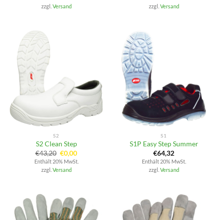
zzgl.
Versand
zzgl.
Versand
S2
S1
S2 Clean Step
S1P Easy Step Summer
Ursprünglicher
Aktueller
€
43,20
€
0,00
€
64,32
Preis
Preis
Enthält 20% MwSt.
Enthält 20% MwSt.
war:
ist:
zzgl.
Versand
zzgl.
Versand
€43,20
€0,00.