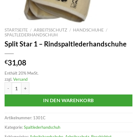
STARTSEITE
/
ARBEITSSCHUTZ
/
HANDSCHUHE
/
SPALTLEDERHANDSCHUH
Split Star 1 – Rindspaltlederhandschuhe
31,08
€
Enthält 20% MwSt.
zzgl.
Versand
Split Star 1 - Rindspaltlederhandschuhe Menge
IN DEN WARENKORB
Artikelnummer:
1301C
Kategorie:
Spaltlederhandschuh
Schlagwörter:
Arbeitshandschuhe
,
Arbeitsschutz
,
Beschichtet
,