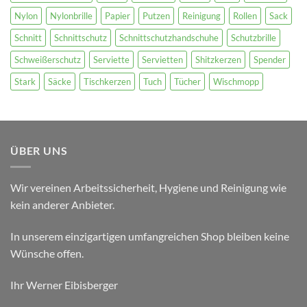
Nylon
Nylonbrille
Papier
Putzen
Reinigung
Rollen
Sack
Schnitt
Schnittschutz
Schnittschutzhandschuhe
Schutzbrille
Schweißerschutz
Serviette
Servietten
Shitzkerzen
Spender
Stark
Säcke
Tischkerzen
Tuch
Tücher
Wischmopp
ÜBER UNS
Wir vereinen Arbeitssicherheit, Hygiene und Reinigung wie
kein anderer Anbieter.
In unserem einzigartigen umfangreichen Shop bleiben keine
Wünsche offen.
Ihr Werner Eibisberger