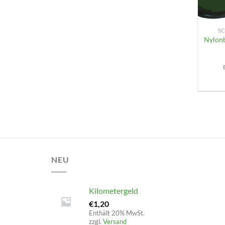
+
SC
Nylonb
NEU
Kilometergeld
€
1,20
Enthält 20% MwSt.
zzgl.
Versand