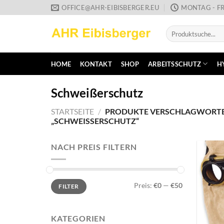
Zum
OFFICE@AHR-EIBISBERGER.EU
MONTAG - FR
Inhalt
Suche
springen
nach:
HOME
KONTAKT
SHOP
ARBEITSSCHUTZ
H
Schweißerschutz
STARTSEITE
/
PRODUKTE VERSCHLAGWORTE
„SCHWEISSERSCHUTZ“
NACH PREIS FILTERN
Min.
Max.
Preis:
€0
—
€50
FILTER
Preis
Preis
KATEGORIEN