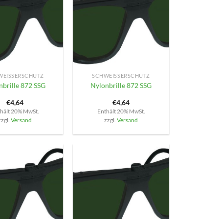
+
EISSERSCHUTZ
SCHWEISSERSCHUTZ
nbrille 872 SSG
Nylonbrille 872 SSG
€
4,64
€
4,64
hält 20% MwSt.
Enthält 20% MwSt.
zzgl.
Versand
zzgl.
Versand