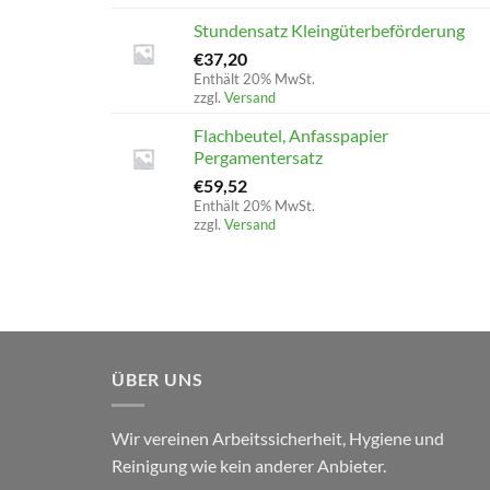
Stundensatz Kleingüterbeförderung
€
37,20
Enthält 20% MwSt.
zzgl.
Versand
Flachbeutel, Anfasspapier
Pergamentersatz
€
59,52
Enthält 20% MwSt.
zzgl.
Versand
ÜBER UNS
Wir vereinen Arbeitssicherheit, Hygiene und
Reinigung wie kein anderer Anbieter.