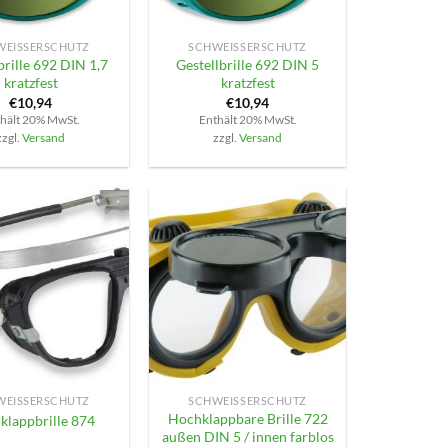
+
EISSERSCHUTZ
SCHWEISSERSCHUTZ
brille 692 DIN 1,7
Gestellbrille 692 DIN 5
kratzfest
kratzfest
€
10,94
€
10,94
hält 20% MwSt.
Enthält 20% MwSt.
zzgl.
Versand
zzgl.
Versand
+
EISSERSCHUTZ
SCHWEISSERSCHUTZ
Hochklappbare Brille 722
klappbrille 874
außen DIN 5 / innen farblos