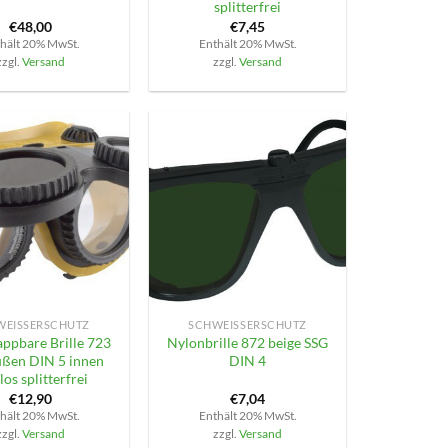
splitterfrei
€
48,00
€
7,45
hält 20% MwSt.
Enthält 20% MwSt.
zzgl.
Versand
zzgl.
Versand
+
EISSERSCHUTZ
SCHWEISSERSCHUTZ
ppbare Brille 723
Nylonbrille 872 beige SSG
ußen DIN 5 innen
DIN 4
los splitterfrei
€
12,90
€
7,04
hält 20% MwSt.
Enthält 20% MwSt.
zzgl.
Versand
zzgl.
Versand