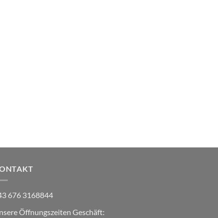
ONTAKT
43 676 3168844
nsere Öffnungszeiten Geschäft: