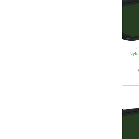
+
SC
Nylo