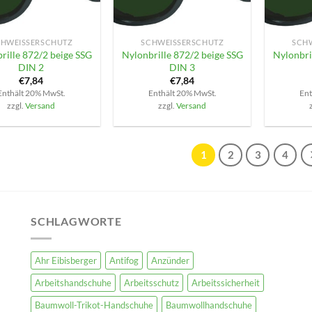
+
+
HWEISSERSCHUTZ
SCHWEISSERSCHUTZ
SCHW
rille 872/2 beige SSG
Nylonbrille 872/2 beige SSG
Nylonbri
DIN 2
DIN 3
€
7,84
€
7,84
Enthält 20% MwSt.
Enthält 20% MwSt.
Ent
zzgl.
Versand
zzgl.
Versand
1
2
3
4
SCHLAGWORTE
Ahr Eibisberger
Antifog
Anzünder
Arbeitshandschuhe
Arbeitsschutz
Arbeitssicherheit
Baumwoll-Trikot-Handschuhe
Baumwollhandschuhe