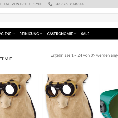
EITAG VON 08:00 - 17:00
+43 676 3168844
YGIENE
REINIGUNG
GASTRONOMIE
SALE
Ergebnisse 1 – 24 von 89 werden ang
T MIT