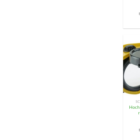
+
SC
Hochk