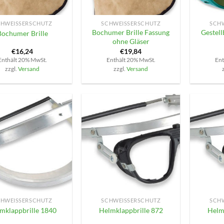
+
+
HWEISSERSCHUTZ
SCHWEISSERSCHUTZ
SCHW
Bochumer Brille Fassung
Gestell
Bochumer Brille
ohne Gläser
€
16,24
€
19,84
Enthält 20% MwSt.
Enthält 20% MwSt.
Ent
zzgl.
Versand
zzgl.
Versand
+
+
HWEISSERSCHUTZ
SCHWEISSERSCHUTZ
SCHW
mklappbrille 1840
Helmklappbrille 872
Helm