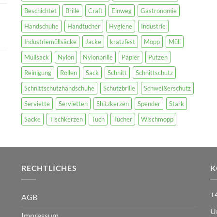
Beschichtet
Brille
Craft
Einweg
Gastronomie
Handschuhe
Handtücher
Hygiene
Industrie
Industriemüllsäcke
Jacke
kratzfest
Mopp
Müll
Müllsack
Nylon
Nylonbrille
Papier
Putzen
Reinigung
Rollen
Sack
Schnitt
Schnittschutz
Schnittschutzhandschuhe
Schutzbrille
Schweißerschutz
Serviette
Servietten
Shitzkerzen
Spender
Stark
Säcke
Tischkerzen
Tuch
Tücher
Wischmopp
RECHTLICHES
K
+
AGB
U
Impressum