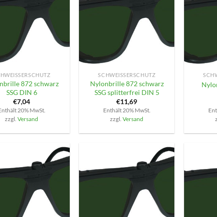
+
+
HWEISSERSCHUTZ
SCHWEISSERSCHUTZ
SCHW
nbrille 872 schwarz
Nylonbrille 872 schwarz
Nylo
SSG DIN 6
SSG splitterfrei DIN 5
€
7,04
€
11,69
Enthält 20% MwSt.
Enthält 20% MwSt.
Ent
zzgl.
Versand
zzgl.
Versand