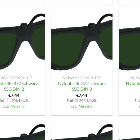
+
+
HWEISSERSCHUTZ
SCHWEISSERSCHUTZ
SCHW
nbrille 872 schwarz
Nylonbrille 872 schwarz
Nylonb
SSG DIN 2
SSG DIN 3
€
7,44
€
7,44
Enthält 20% MwSt.
Enthält 20% MwSt.
Ent
zzgl.
Versand
zzgl.
Versand