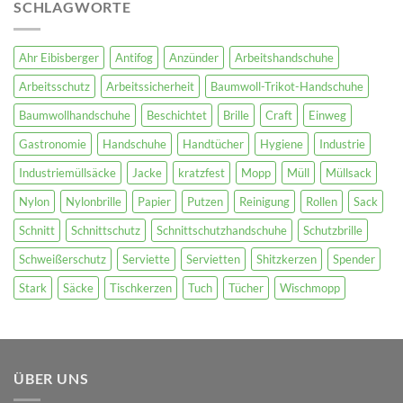
SCHLAGWORTE
Ahr Eibisberger
Antifog
Anzünder
Arbeitshandschuhe
Arbeitsschutz
Arbeitssicherheit
Baumwoll-Trikot-Handschuhe
Baumwollhandschuhe
Beschichtet
Brille
Craft
Einweg
Gastronomie
Handschuhe
Handtücher
Hygiene
Industrie
Industriemüllsäcke
Jacke
kratzfest
Mopp
Müll
Müllsack
Nylon
Nylonbrille
Papier
Putzen
Reinigung
Rollen
Sack
Schnitt
Schnittschutz
Schnittschutzhandschuhe
Schutzbrille
Schweißerschutz
Serviette
Servietten
Shitzkerzen
Spender
Stark
Säcke
Tischkerzen
Tuch
Tücher
Wischmopp
ÜBER UNS