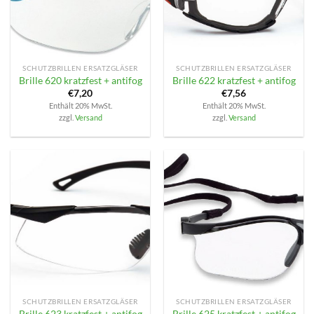
SCHUTZBRILLEN ERSATZGLÄSER
SCHUTZBRILLEN ERSATZGLÄSER
Brille 620 kratzfest + antifog
Brille 622 kratzfest + antifog
€
7,20
€
7,56
Enthält 20% MwSt.
Enthält 20% MwSt.
zzgl.
Versand
zzgl.
Versand
SCHUTZBRILLEN ERSATZGLÄSER
SCHUTZBRILLEN ERSATZGLÄSER
Brille 623 kratzfest + antifog
Brille 625 kratzfest + antifog