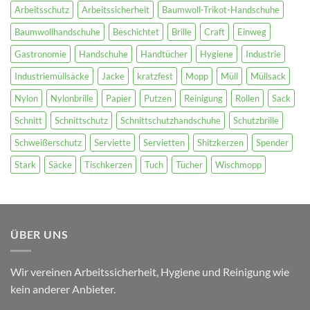
Arbeitsschutz
Arbeitssicherheit
Baumwoll-Trikot-Handschuhe
Baumwollhandschuhe
Beschichtet
Brille
Craft
Einweg
Gastronomie
Handschuhe
Handtücher
Hygiene
Industrie
Industriemüllsäcke
Jacke
kratzfest
Mopp
Müll
Müllsack
Nylon
Nylonbrille
Papier
Putzen
Reinigung
Rollen
Sack
Schnitt
Schnittschutz
Schnittschutzhandschuhe
Schutzbrille
Schweißerschutz
Serviette
Servietten
Shitzkerzen
Spender
Stark
Säcke
Tischkerzen
Tuch
Tücher
Wischmopp
ÜBER UNS
Wir vereinen Arbeitssicherheit, Hygiene und Reinigung wie
kein anderer Anbieter.