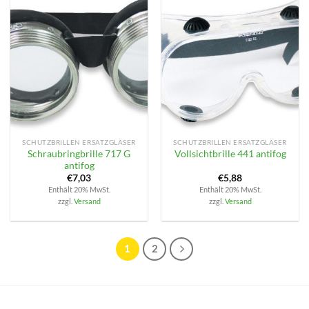
SCHUTZBRILLEN ERSATZGLÄSER
SCHUTZBRILLEN ERSATZGLÄSER
Schraubringbrille 717 G
Vollsichtbrille 441 antifog
antifog
€
7,03
€
5,88
Enthält 20% MwSt.
Enthält 20% MwSt.
zzgl.
Versand
zzgl.
Versand
1
2