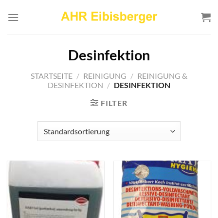
Zum
Inhalt
springen
Desinfektion
STARTSEITE
/
REINIGUNG
/
REINIGUNG &
DESINFEKTION
/
DESINFEKTION
FILTER