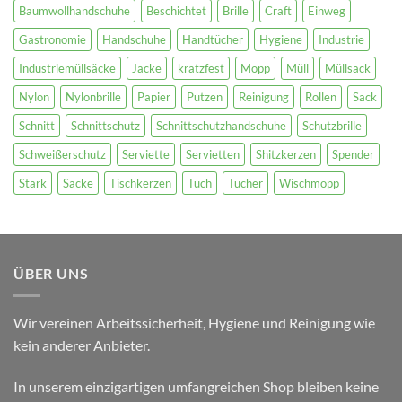
Baumwollhandschuhe
Beschichtet
Brille
Craft
Einweg
Gastronomie
Handschuhe
Handtücher
Hygiene
Industrie
Industriemüllsäcke
Jacke
kratzfest
Mopp
Müll
Müllsack
Nylon
Nylonbrille
Papier
Putzen
Reinigung
Rollen
Sack
Schnitt
Schnittschutz
Schnittschutzhandschuhe
Schutzbrille
Schweißerschutz
Serviette
Servietten
Shitzkerzen
Spender
Stark
Säcke
Tischkerzen
Tuch
Tücher
Wischmopp
ÜBER UNS
Wir vereinen Arbeitssicherheit, Hygiene und Reinigung wie
kein anderer Anbieter.
In unserem einzigartigen umfangreichen Shop bleiben keine