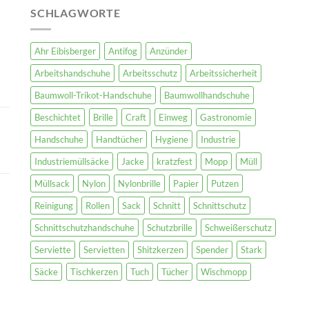
SCHLAGWORTE
Ahr Eibisberger
Antifog
Anzünder
Arbeitshandschuhe
Arbeitsschutz
Arbeitssicherheit
Baumwoll-Trikot-Handschuhe
Baumwollhandschuhe
Beschichtet
Brille
Craft
Einweg
Gastronomie
Handschuhe
Handtücher
Hygiene
Industrie
Industriemüllsäcke
Jacke
kratzfest
Mopp
Müll
Müllsack
Nylon
Nylonbrille
Papier
Putzen
Reinigung
Rollen
Sack
Schnitt
Schnittschutz
Schnittschutzhandschuhe
Schutzbrille
Schweißerschutz
Serviette
Servietten
Shitzkerzen
Spender
Stark
Säcke
Tischkerzen
Tuch
Tücher
Wischmopp