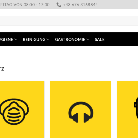
EITAG VON 08:00 - 17:00
+43 676 3168844
YGIENE
REINIGUNG
GASTRONOMIE
SALE
TZ