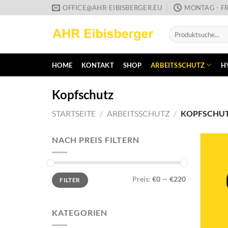
Zum
OFFICE@AHR-EIBISBERGER.EU
MONTAG - FR
Inhalt
Suche
springen
nach:
HOME
KONTAKT
SHOP
ARBEITSSCHUTZ
H
Kopfschutz
STARTSEITE
/
ARBEITSSCHUTZ
/
KOPFSCHU
NACH PREIS FILTERN
Min.
Max.
Preis:
€0
—
€220
FILTER
Preis
Preis
KATEGORIEN