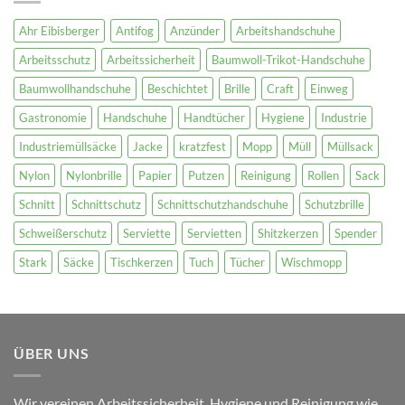
Ahr Eibisberger
Antifog
Anzünder
Arbeitshandschuhe
Arbeitsschutz
Arbeitssicherheit
Baumwoll-Trikot-Handschuhe
Baumwollhandschuhe
Beschichtet
Brille
Craft
Einweg
Gastronomie
Handschuhe
Handtücher
Hygiene
Industrie
Industriemüllsäcke
Jacke
kratzfest
Mopp
Müll
Müllsack
Nylon
Nylonbrille
Papier
Putzen
Reinigung
Rollen
Sack
Schnitt
Schnittschutz
Schnittschutzhandschuhe
Schutzbrille
Schweißerschutz
Serviette
Servietten
Shitzkerzen
Spender
Stark
Säcke
Tischkerzen
Tuch
Tücher
Wischmopp
ÜBER UNS
Wir vereinen Arbeitssicherheit, Hygiene und Reinigung wie