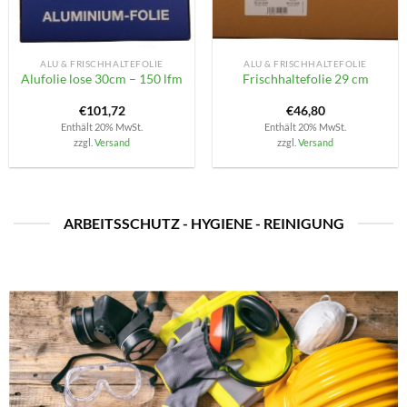
ALU & FRISCHHALTEFOLIE
ALU & FRISCHHALTEFOLIE
Alufolie lose 30cm – 150 lfm
Frischhaltefolie 29 cm
€
101,72
€
46,80
Enthält 20% MwSt.
Enthält 20% MwSt.
zzgl.
Versand
zzgl.
Versand
ARBEITSSCHUTZ - HYGIENE - REINIGUNG