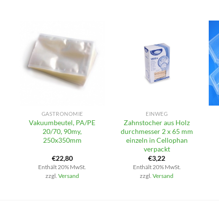
+
+
GASTRONOMIE
EINWEG
Vakuumbeutel, PA/PE
Zahnstocher aus Holz
20/70, 90my,
durchmesser 2 x 65 mm
250x350mm
einzeln in Cellophan
verpackt
€
22,80
€
3,22
Enthält 20% MwSt.
Enthält 20% MwSt.
zzgl.
Versand
zzgl.
Versand