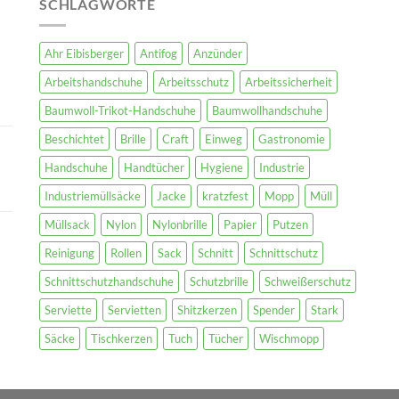
SCHLAGWORTE
Ahr Eibisberger
Antifog
Anzünder
Arbeitshandschuhe
Arbeitsschutz
Arbeitssicherheit
Baumwoll-Trikot-Handschuhe
Baumwollhandschuhe
Beschichtet
Brille
Craft
Einweg
Gastronomie
Handschuhe
Handtücher
Hygiene
Industrie
Industriemüllsäcke
Jacke
kratzfest
Mopp
Müll
Müllsack
Nylon
Nylonbrille
Papier
Putzen
Reinigung
Rollen
Sack
Schnitt
Schnittschutz
Schnittschutzhandschuhe
Schutzbrille
Schweißerschutz
Serviette
Servietten
Shitzkerzen
Spender
Stark
Säcke
Tischkerzen
Tuch
Tücher
Wischmopp