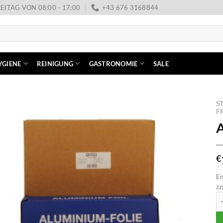
EITAG VON 08:00 - 17:00
+43 676 3168844
YGIENE
REINIGUNG
GASTRONOMIE
SALE
S
F
A
€
En
zz
Al