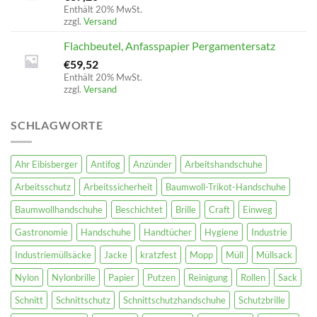
Enthält 20% MwSt.
zzgl.
Versand
Flachbeutel, Anfasspapier Pergamentersatz
€
59,52
Enthält 20% MwSt.
zzgl.
Versand
SCHLAGWORTE
Ahr Eibisberger
Antifog
Anzünder
Arbeitshandschuhe
Arbeitsschutz
Arbeitssicherheit
Baumwoll-Trikot-Handschuhe
Baumwollhandschuhe
Beschichtet
Brille
Craft
Einweg
Gastronomie
Handschuhe
Handtücher
Hygiene
Industrie
Industriemüllsäcke
Jacke
kratzfest
Mopp
Müll
Müllsack
Nylon
Nylonbrille
Papier
Putzen
Reinigung
Rollen
Sack
Schnitt
Schnittschutz
Schnittschutzhandschuhe
Schutzbrille