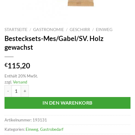
STARTSEITE
/
GASTRONOMIE
/
GESCHIRR
/
EINWEG
Bestecksets-Mes/Gabel/SV. Holz
gewachst
115,20
€
Enthält 20% MwSt.
zzgl.
Versand
Bestecksets-Mes/Gabel/SV. Holz gewachst Menge
IN DEN WARENKORB
Artikelnummer:
193131
Kategorien:
Einweg
,
Gastrobedarf