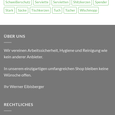
Schweißerschutz
Serviette
Servietten
Shitzkerzen
Spender
Stark
Säcke
Tischkerzen
Tuch
Tücher
Wischmopp
ÜBER UNS
Wir vereinen Arbeitssicherheit, Hygiene und Reinigung wie
kein anderer Anbieter.
In unserem einzigartigen umfangreichen Shop bleiben keine
Wünsche offen.
Ihr Werner Eibisberger
RECHTLICHES