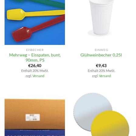
EISBECHER
EINWEG
Mehrweg – Eisspaten, bunt,
Glühweinbecher 0,25l
90mm, PS
€
26,40
€
9,43
Enthält 20% MwSt.
Enthält 20% MwSt.
zzgl.
Versand
zzgl.
Versand