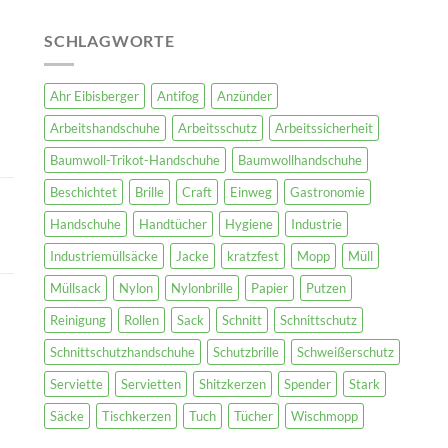
SCHLAGWORTE
Ahr Eibisberger
Antifog
Anzünder
Arbeitshandschuhe
Arbeitsschutz
Arbeitssicherheit
Baumwoll-Trikot-Handschuhe
Baumwollhandschuhe
Beschichtet
Brille
Craft
Einweg
Gastronomie
Handschuhe
Handtücher
Hygiene
Industrie
Industriemüllsäcke
Jacke
kratzfest
Mopp
Müll
Müllsack
Nylon
Nylonbrille
Papier
Putzen
Reinigung
Rollen
Sack
Schnitt
Schnittschutz
Schnittschutzhandschuhe
Schutzbrille
Schweißerschutz
Serviette
Servietten
Shitzkerzen
Spender
Stark
Säcke
Tischkerzen
Tuch
Tücher
Wischmopp