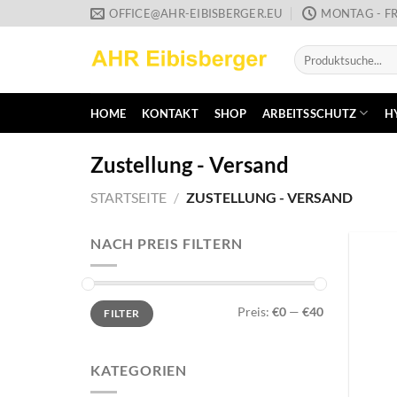
Zum
OFFICE@AHR-EIBISBERGER.EU
MONTAG - FR
Inhalt
Suche
springen
nach:
HOME
KONTAKT
SHOP
ARBEITSSCHUTZ
H
Zustellung - Versand
STARTSEITE
/
ZUSTELLUNG - VERSAND
NACH PREIS FILTERN
Min.
Max.
Preis:
€0
—
€40
FILTER
Preis
Preis
KATEGORIEN
+