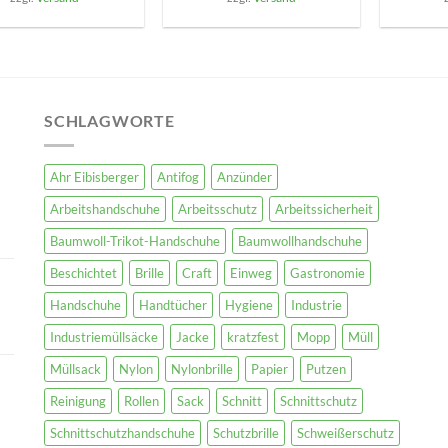
SCHLAGWORTE
Ahr Eibisberger
Antifog
Anzünder
Arbeitshandschuhe
Arbeitsschutz
Arbeitssicherheit
Baumwoll-Trikot-Handschuhe
Baumwollhandschuhe
Beschichtet
Brille
Craft
Einweg
Gastronomie
Handschuhe
Handtücher
Hygiene
Industrie
Industriemüllsäcke
Jacke
kratzfest
Mopp
Müll
Müllsack
Nylon
Nylonbrille
Papier
Putzen
Reinigung
Rollen
Sack
Schnitt
Schnittschutz
Schnittschutzhandschuhe
Schutzbrille
Schweißerschutz