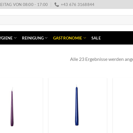
EITAG VON 08:00 - 17:00
+43 676 3168844
YGIENE
REINIGUNG
GASTRONOMIE
SALE
Alle 23 Ergebnisse werden ang
+
+