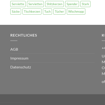
Serviette
Servietten
Shitzkerzen
Spender
Stark
Säcke
Tischkerzen
Tuch
Tücher
Wischmopp
RECHTLICHES
K
+
AGB
U
Impressum
M
Datenschutz
O
M
o