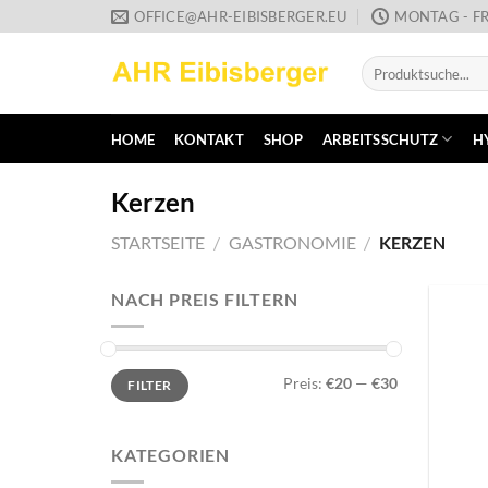
Zum
OFFICE@AHR-EIBISBERGER.EU
MONTAG - FR
Inhalt
Suche
springen
nach:
HOME
KONTAKT
SHOP
ARBEITSSCHUTZ
H
Kerzen
STARTSEITE
/
GASTRONOMIE
/
KERZEN
NACH PREIS FILTERN
Min.
Max.
Preis:
€20
—
€30
FILTER
Preis
Preis
KATEGORIEN
+