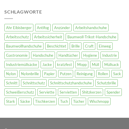
SCHLAGWORTE
Ahr Eibisberger
Antifog
Anzünder
Arbeitshandschuhe
Arbeitsschutz
Arbeitssicherheit
Baumwoll-Trikot-Handschuhe
Baumwollhandschuhe
Beschichtet
Brille
Craft
Einweg
Gastronomie
Handschuhe
Handtücher
Hygiene
Industrie
Industriemüllsäcke
Jacke
kratzfest
Mopp
Müll
Müllsack
Nylon
Nylonbrille
Papier
Putzen
Reinigung
Rollen
Sack
Schnitt
Schnittschutz
Schnittschutzhandschuhe
Schutzbrille
Schweißerschutz
Serviette
Servietten
Shitzkerzen
Spender
Stark
Säcke
Tischkerzen
Tuch
Tücher
Wischmopp