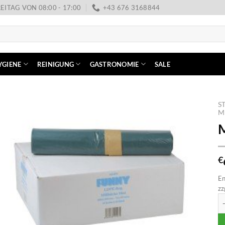
EITAG VON 08:00 - 17:00
+43 676 3168844
YGIENE
REINIGUNG
GASTRONOMIE
SALE
S
M
M
€
En
zz
Mü