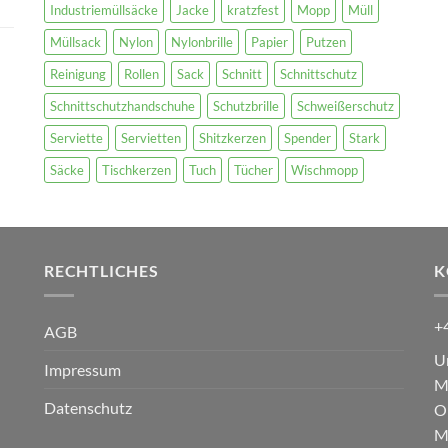
Industriemüllsäcke
Jacke
kratzfest
Mopp
Müll
Müllsack
Nylon
Nylonbrille
Papier
Putzen
Reinigung
Rollen
Sack
Schnitt
Schnittschutz
Schnittschutzhandschuhe
Schutzbrille
Schweißerschutz
Serviette
Servietten
Shitzkerzen
Spender
Stark
Säcke
Tischkerzen
Tuch
Tücher
Wischmopp
RECHTLICHES
K
+
AGB
U
Impressum
M
Datenschutz
O
M