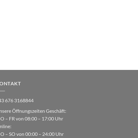
ONTAKT
43 676 3168844
nsere Öffnungszeiten Geschäft:
O – FR von 08:00 – 17:00 Uhr
nline:
O – SO von 00:00 – 24:00 Uhr