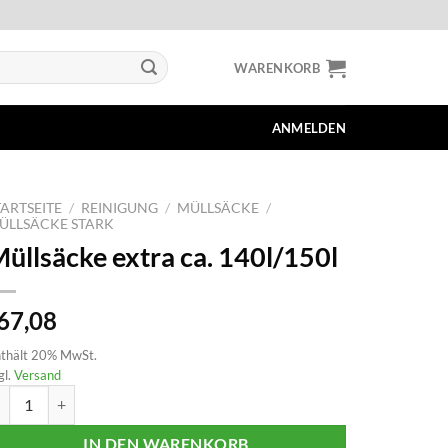
WARENKORB
ANMELDEN
TARTSEITE
/
REINIGUNG
/
MÜLLSÄCKE
/
ÜLLSÄCKE STARK
üllsäcke extra ca. 140l/150l
67,08
thält 20% MwSt.
gl.
Versand
llsäcke extra ca. 140l/150l Menge
IN DEN WARENKORB