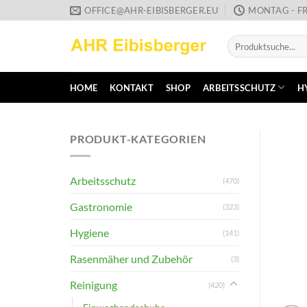
Zum
OFFICE@AHR-EIBISBERGER.EU
MONTAG - FR
Inhalt
Suche
springen
nach:
HOME
KONTAKT
SHOP
ARBEITSSCHUTZ
H
PRODUKT-KATEGORIEN
Arbeitsschutz
(470)
Gastronomie
(323)
Hygiene
(141)
Rasenmäher und Zubehör
(3)
Reinigung
(420)