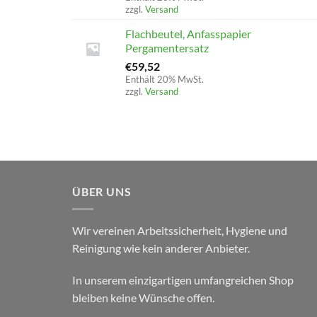
zzgl.
Versand
Flachbeutel, Anfasspapier
Pergamentersatz
€
59,52
Enthält 20% MwSt.
zzgl.
Versand
ÜBER UNS
Wir vereinen Arbeitssicherheit, Hygiene und
Reinigung wie kein anderer Anbieter.
In unserem einzigartigen umfangreichen Shop
bleiben keine Wünsche offen.