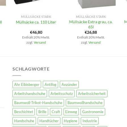
+
+
MÜLLSÄCKE STARK
MÜLLSÄCKE STARK
Müllsäcke Extra grau, ca.
M
0l
Müllsäcke ca. 110 Liter
65l
€
46,80
€
26,88
Enthält 20% MwSt.
Enthält 20% MwSt.
zzgl.
Versand
zzgl.
Versand
SCHLAGWORTE
Ahr Eibisberger
Antifog
Anzünder
Arbeitshandschuhe
Arbeitsschutz
Arbeitssicherheit
Baumwoll-Trikot-Handschuhe
Baumwollhandschuhe
Beschichtet
Brille
Craft
Einweg
Gastronomie
Handschuhe
Handtücher
Hygiene
Industrie