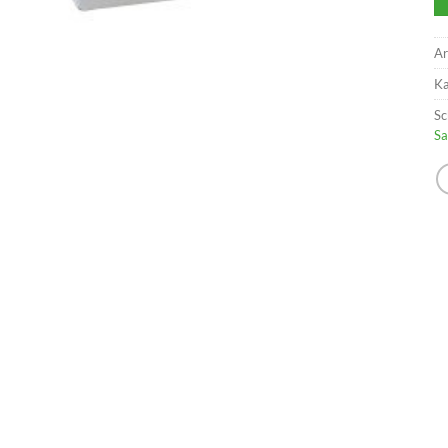
Ar
Ka
Sc
Sa