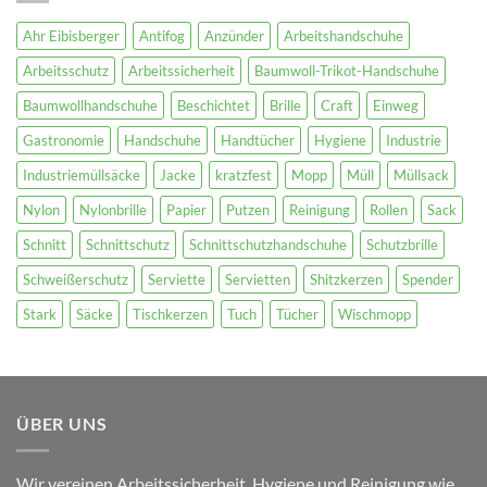
Ahr Eibisberger
Antifog
Anzünder
Arbeitshandschuhe
Arbeitsschutz
Arbeitssicherheit
Baumwoll-Trikot-Handschuhe
Baumwollhandschuhe
Beschichtet
Brille
Craft
Einweg
Gastronomie
Handschuhe
Handtücher
Hygiene
Industrie
Industriemüllsäcke
Jacke
kratzfest
Mopp
Müll
Müllsack
Nylon
Nylonbrille
Papier
Putzen
Reinigung
Rollen
Sack
Schnitt
Schnittschutz
Schnittschutzhandschuhe
Schutzbrille
Schweißerschutz
Serviette
Servietten
Shitzkerzen
Spender
Stark
Säcke
Tischkerzen
Tuch
Tücher
Wischmopp
ÜBER UNS
Wir vereinen Arbeitssicherheit, Hygiene und Reinigung wie