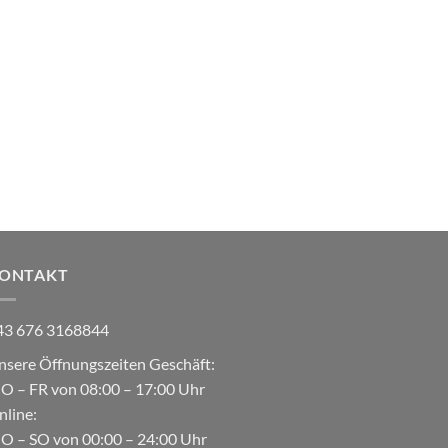
ONTAKT
43 676 3168844
nsere Öffnungszeiten Geschäft:
O – FR von 08:00 – 17:00 Uhr
nline:
O – SO von 00:00 – 24:00 Uhr