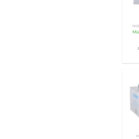
+
MÜ
Mül
+
M