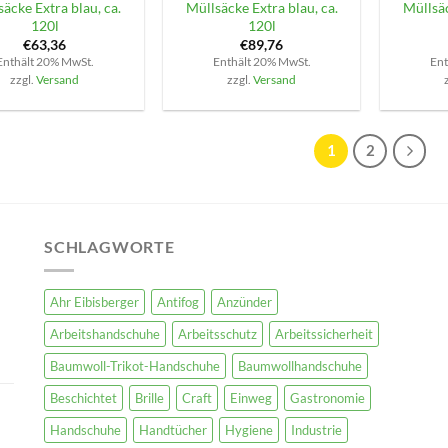
äcke Extra blau, ca.
Müllsäcke Extra blau, ca.
Müllsäc
120l
120l
€
63,36
€
89,76
Enthält 20% MwSt.
Enthält 20% MwSt.
Ent
zzgl.
Versand
zzgl.
Versand
1
2
SCHLAGWORTE
Ahr Eibisberger
Antifog
Anzünder
Arbeitshandschuhe
Arbeitsschutz
Arbeitssicherheit
Baumwoll-Trikot-Handschuhe
Baumwollhandschuhe
Beschichtet
Brille
Craft
Einweg
Gastronomie
Handschuhe
Handtücher
Hygiene
Industrie