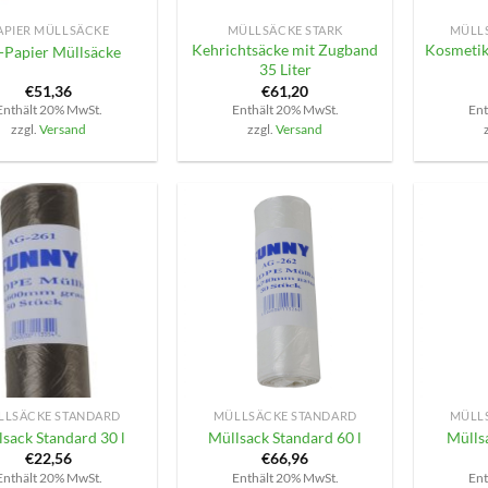
APIER MÜLLSÄCKE
MÜLLSÄCKE STARK
MÜLL
Kehrichtsäcke mit Zugband
Kosmetik
-Papier Müllsäcke
35 Liter
€
51,36
€
61,20
Enthält 20% MwSt.
Enthält 20% MwSt.
Ent
zzgl.
Versand
zzgl.
Versand
+
+
LLSÄCKE STANDARD
MÜLLSÄCKE STANDARD
MÜLL
lsack Standard 30 l
Müllsack Standard 60 l
Mülls
€
22,56
€
66,96
Enthält 20% MwSt.
Enthält 20% MwSt.
Ent