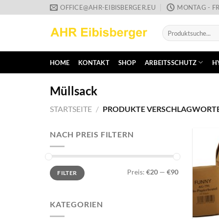
Zum
OFFICE@AHR-EIBISBERGER.EU
MONTAG - FR
Inhalt
Suche
springen
nach:
HOME
KONTAKT
SHOP
ARBEITSSCHUTZ
H
Müllsack
STARTSEITE
/
PRODUKTE VERSCHLAGWORTET
NACH PREIS FILTERN
Min.
Max.
Preis:
€20
—
€90
FILTER
Preis
Preis
KATEGORIEN
+