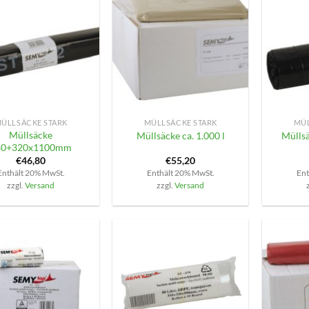
+
+
ÜLLSÄCKE STARK
MÜLLSÄCKE STARK
MÜL
Müllsäcke
Müllsäcke ca. 1.000 l
Müllsä
80+320x1100mm
€
46,80
€
55,20
Enthält 20% MwSt.
Enthält 20% MwSt.
Ent
zzgl.
Versand
zzgl.
Versand