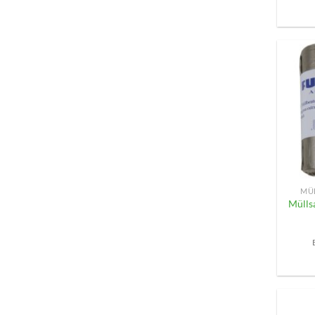
+
MÜ
Mülls