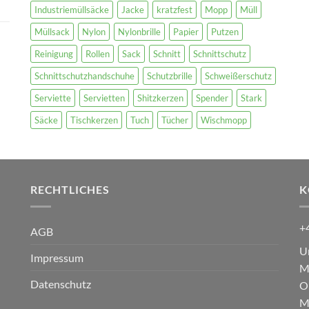
Industriemüllsäcke
Jacke
kratzfest
Mopp
Müll
Müllsack
Nylon
Nylonbrille
Papier
Putzen
Reinigung
Rollen
Sack
Schnitt
Schnittschutz
Schnittschutzhandschuhe
Schutzbrille
Schweißerschutz
Serviette
Servietten
Shitzkerzen
Spender
Stark
Säcke
Tischkerzen
Tuch
Tücher
Wischmopp
RECHTLICHES
K
+
AGB
U
Impressum
M
Datenschutz
O
M