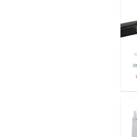
+
M
3