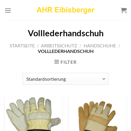
Zum
Inhalt
springen
Volllederhandschuh
STARTSEITE
/
ARBEITSSCHUTZ
/
HANDSCHUHE
/
VOLLLEDERHANDSCHUH
FILTER