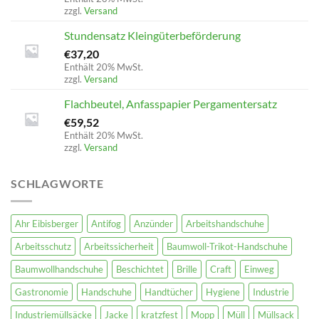
zzgl.
Versand
Stundensatz Kleingüterbeförderung
€
37,20
Enthält 20% MwSt.
zzgl.
Versand
Flachbeutel, Anfasspapier Pergamentersatz
€
59,52
Enthält 20% MwSt.
zzgl.
Versand
SCHLAGWORTE
Ahr Eibisberger
Antifog
Anzünder
Arbeitshandschuhe
Arbeitsschutz
Arbeitssicherheit
Baumwoll-Trikot-Handschuhe
Baumwollhandschuhe
Beschichtet
Brille
Craft
Einweg
Gastronomie
Handschuhe
Handtücher
Hygiene
Industrie
Industriemüllsäcke
Jacke
kratzfest
Mopp
Müll
Müllsack