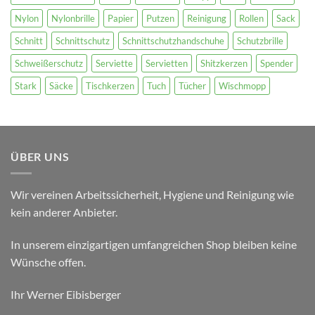
Nylon
Nylonbrille
Papier
Putzen
Reinigung
Rollen
Sack
Schnitt
Schnittschutz
Schnittschutzhandschuhe
Schutzbrille
Schweißerschutz
Serviette
Servietten
Shitzkerzen
Spender
Stark
Säcke
Tischkerzen
Tuch
Tücher
Wischmopp
ÜBER UNS
Wir vereinen Arbeitssicherheit, Hygiene und Reinigung wie
kein anderer Anbieter.
In unserem einzigartigen umfangreichen Shop bleiben keine
Wünsche offen.
Ihr Werner Eibisberger