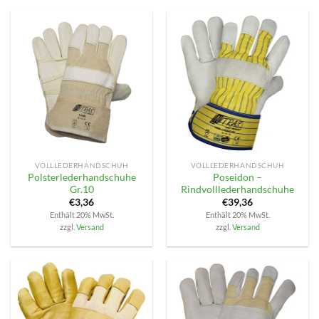
VOLLLEDERHANDSCHUH
VOLLLEDERHANDSCHUH
Polsterlederhandschuhe
Poseidon –
Gr.10
Rindvolllederhandschuhe
€
3,36
€
39,36
Enthält 20% MwSt.
Enthält 20% MwSt.
zzgl.
Versand
zzgl.
Versand