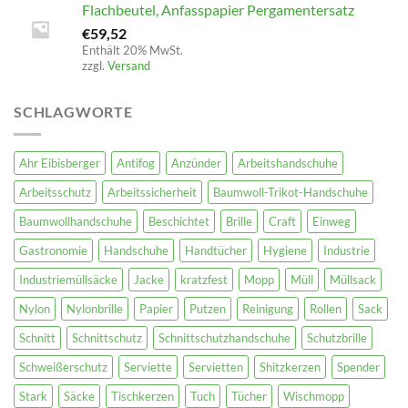
Flachbeutel, Anfasspapier Pergamentersatz
€
59,52
Enthält 20% MwSt.
zzgl.
Versand
SCHLAGWORTE
Ahr Eibisberger
Antifog
Anzünder
Arbeitshandschuhe
Arbeitsschutz
Arbeitssicherheit
Baumwoll-Trikot-Handschuhe
Baumwollhandschuhe
Beschichtet
Brille
Craft
Einweg
Gastronomie
Handschuhe
Handtücher
Hygiene
Industrie
Industriemüllsäcke
Jacke
kratzfest
Mopp
Müll
Müllsack
Nylon
Nylonbrille
Papier
Putzen
Reinigung
Rollen
Sack
Schnitt
Schnittschutz
Schnittschutzhandschuhe
Schutzbrille
Schweißerschutz
Serviette
Servietten
Shitzkerzen
Spender
Stark
Säcke
Tischkerzen
Tuch
Tücher
Wischmopp