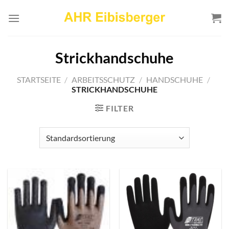
Zum
Inhalt
springen
Strickhandschuhe
STARTSEITE
/
ARBEITSSCHUTZ
/
HANDSCHUHE
/
STRICKHANDSCHUHE
FILTER