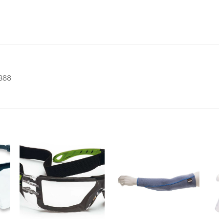
N388
+
+