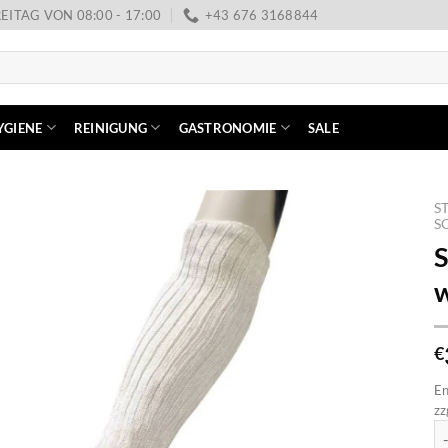
EITAG VON 08:00 - 17:00
+43 676 3168844
YGIENE
REINIGUNG
GASTRONOMIE
SALE
S
S
S
€
En
zz
Sc