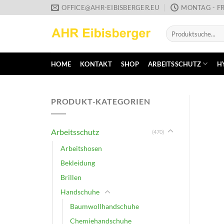
Zum
OFFICE@AHR-EIBISBERGER.EU
MONTAG - FR
Inhalt
Suche
springen
nach:
HOME
KONTAKT
SHOP
ARBEITSSCHUTZ
H
PRODUKT-KATEGORIEN
Arbeitsschutz
(470)
Arbeitshosen
Bekleidung
Brillen
Handschuhe
Baumwollhandschuhe
Chemiehandschuhe