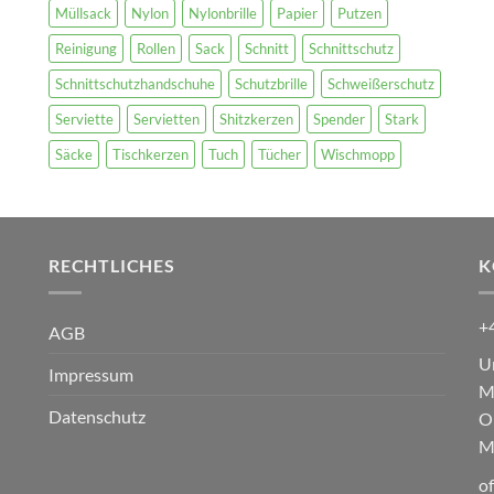
Müllsack
Nylon
Nylonbrille
Papier
Putzen
Reinigung
Rollen
Sack
Schnitt
Schnittschutz
Schnittschutzhandschuhe
Schutzbrille
Schweißerschutz
Serviette
Servietten
Shitzkerzen
Spender
Stark
Säcke
Tischkerzen
Tuch
Tücher
Wischmopp
RECHTLICHES
K
+
AGB
U
Impressum
M
Datenschutz
O
M
o