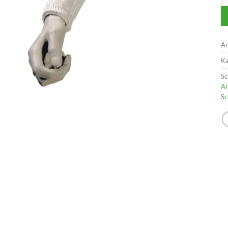
Ar
Ka
Sc
Ar
Sc