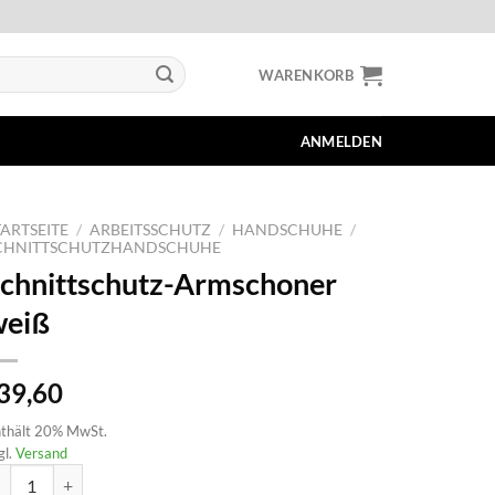
WARENKORB
ANMELDEN
TARTSEITE
/
ARBEITSSCHUTZ
/
HANDSCHUHE
/
CHNITTSCHUTZHANDSCHUHE
chnittschutz-Armschoner
weiß
39,60
thält 20% MwSt.
gl.
Versand
hnittschutz-Armschoner weiß Menge