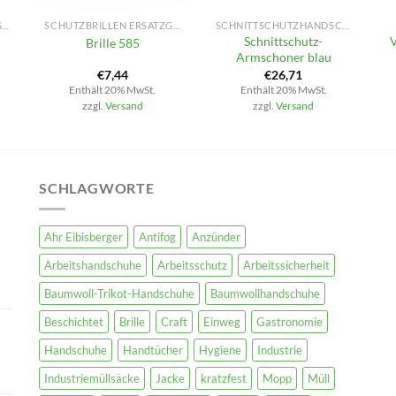
SCHUTZBRILLEN ERSATZGLÄSER
SCHUTZBRILLEN ERSATZGLÄSER
SCHNITTSCHUTZHANDSCHUHE
Schnittschutz-
Brille 585
Armschoner blau
€
7,44
€
26,71
Enthält 20% MwSt.
Enthält 20% MwSt.
zzgl.
Versand
zzgl.
Versand
SCHLAGWORTE
Ahr Eibisberger
Antifog
Anzünder
Arbeitshandschuhe
Arbeitsschutz
Arbeitssicherheit
Baumwoll-Trikot-Handschuhe
Baumwollhandschuhe
Beschichtet
Brille
Craft
Einweg
Gastronomie
Handschuhe
Handtücher
Hygiene
Industrie
Industriemüllsäcke
Jacke
kratzfest
Mopp
Müll