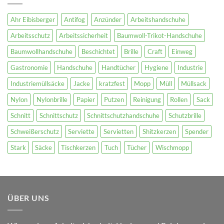
Ahr Eibisberger
Antifog
Anzünder
Arbeitshandschuhe
Arbeitsschutz
Arbeitssicherheit
Baumwoll-Trikot-Handschuhe
Baumwollhandschuhe
Beschichtet
Brille
Craft
Einweg
Gastronomie
Handschuhe
Handtücher
Hygiene
Industrie
Industriemüllsäcke
Jacke
kratzfest
Mopp
Müll
Müllsack
Nylon
Nylonbrille
Papier
Putzen
Reinigung
Rollen
Sack
Schnitt
Schnittschutz
Schnittschutzhandschuhe
Schutzbrille
Schweißerschutz
Serviette
Servietten
Shitzkerzen
Spender
Stark
Säcke
Tischkerzen
Tuch
Tücher
Wischmopp
ÜBER UNS