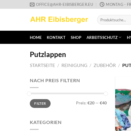
Zum
OFFICE@AHR-EIBISBERGER.EU
MONTAG - FR
Inhalt
Suche
springen
nach:
HOME
KONTAKT
SHOP
ARBEITSSCHUTZ
H
Putzlappen
STARTSEITE
/
REINIGUNG
/
ZUBEHÖR
/
PUT
NACH PREIS FILTERN
Min.
Max.
Preis:
€20
—
€40
FILTER
Preis
Preis
KATEGORIEN
+