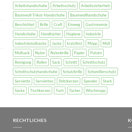
Arbeitshandschuhe
Arbeitsschutz
Arbeitssicherheit
Baumwoll-Trikot-Handschuhe
Baumwollhandschuhe
Beschichtet
Brille
Craft
Einweg
Gastronomie
Handschuhe
Handtücher
Hygiene
Industrie
Industriemüllsäcke
Jacke
kratzfest
Mopp
Müll
Müllsack
Nylon
Nylonbrille
Papier
Putzen
Reinigung
Rollen
Sack
Schnitt
Schnittschutz
Schnittschutzhandschuhe
Schutzbrille
Schweißerschutz
Serviette
Servietten
Shitzkerzen
Spender
Stark
Säcke
Tischkerzen
Tuch
Tücher
Wischmopp
RECHTLICHES
K