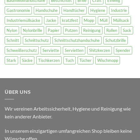
Baumwollhandschuhe
Beschichtet
Brille
Craft
Einweg
Gastronomie
Handschuhe
Handtücher
Hygiene
Industrie
Industriemüllsäcke
Jacke
kratzfest
Mopp
Müll
Müllsack
Nylon
Nylonbrille
Papier
Putzen
Reinigung
Rollen
Sack
Schnitt
Schnittschutz
Schnittschutzhandschuhe
Schutzbrille
Schweißerschutz
Serviette
Servietten
Shitzkerzen
Spender
Stark
Säcke
Tischkerzen
Tuch
Tücher
Wischmopp
ÜBER UNS
Wir vereinen Arbeitssicherheit, Hygiene und Reinigung wie
kein anderer Anbieter.
In unserem einzigartigen umfangreichen Shop bleiben keine
Wünsche offen.