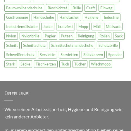
Baumwollhandschuhe
Beschichtet
Brille
Craft
Einweg
Gastronomie
Handschuhe
Handtücher
Hygiene
Industrie
Industriemüllsäcke
Jacke
kratzfest
Mopp
Müll
Müllsack
Nylon
Nylonbrille
Papier
Putzen
Reinigung
Rollen
Sack
Schnitt
Schnittschutz
Schnittschutzhandschuhe
Schutzbrille
Schweißerschutz
Serviette
Servietten
Shitzkerzen
Spender
Stark
Säcke
Tischkerzen
Tuch
Tücher
Wischmopp
ÜBER UNS
Wir vereinen Arbeitssicherheit, Hygiene und Reinigung wie
kein anderer Anbieter.
In unserem einzigartigen umfangreichen Shop bleiben keine