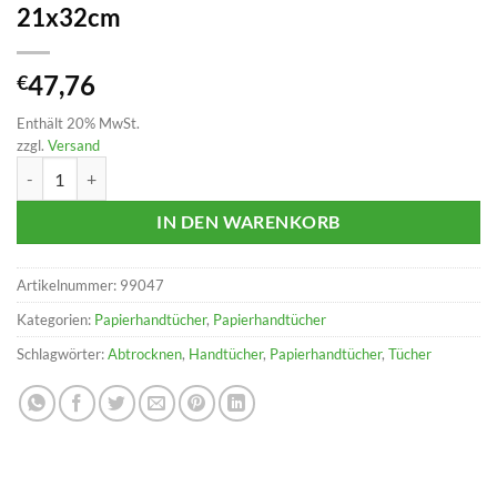
21x32cm
47,76
€
Enthält 20% MwSt.
zzgl.
Versand
Papierhandtücher 3-lagig Z/Interfold, 21x32cm Menge
IN DEN WARENKORB
Artikelnummer:
99047
Kategorien:
Papierhandtücher
,
Papierhandtücher
Schlagwörter:
Abtrocknen
,
Handtücher
,
Papierhandtücher
,
Tücher