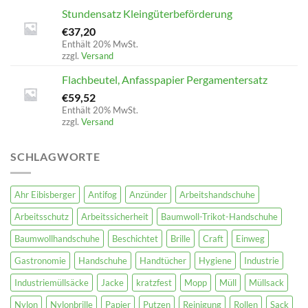
Stundensatz Kleingüterbeförderung
€
37,20
Enthält 20% MwSt.
zzgl.
Versand
Flachbeutel, Anfasspapier Pergamentersatz
€
59,52
Enthält 20% MwSt.
zzgl.
Versand
SCHLAGWORTE
Ahr Eibisberger
Antifog
Anzünder
Arbeitshandschuhe
Arbeitsschutz
Arbeitssicherheit
Baumwoll-Trikot-Handschuhe
Baumwollhandschuhe
Beschichtet
Brille
Craft
Einweg
Gastronomie
Handschuhe
Handtücher
Hygiene
Industrie
Industriemüllsäcke
Jacke
kratzfest
Mopp
Müll
Müllsack
Nylon
Nylonbrille
Papier
Putzen
Reinigung
Rollen
Sack