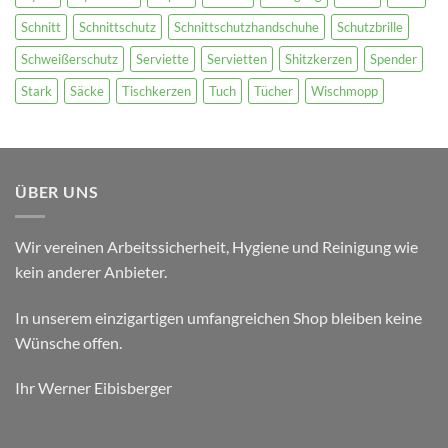
Schnitt
Schnittschutz
Schnittschutzhandschuhe
Schutzbrille
Schweißerschutz
Serviette
Servietten
Shitzkerzen
Spender
Stark
Säcke
Tischkerzen
Tuch
Tücher
Wischmopp
ÜBER UNS
Wir vereinen Arbeitssicherheit, Hygiene und Reinigung wie
kein anderer Anbieter.
In unserem einzigartigen umfangreichen Shop bleiben keine
Wünsche offen.
Ihr Werner Eibisberger