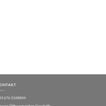
ONTAKT
43 676 3168844
nsere Öffnungszeiten Geschäft: