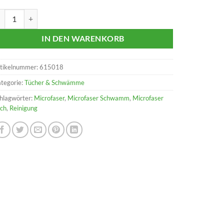
crofaser Schwammtuch Basic gelb Menge
IN DEN WARENKORB
tikelnummer:
615018
tegorie:
Tücher & Schwämme
hlagwörter:
Microfaser
,
Microfaser Schwamm
,
Microfaser
ch
,
Reinigung