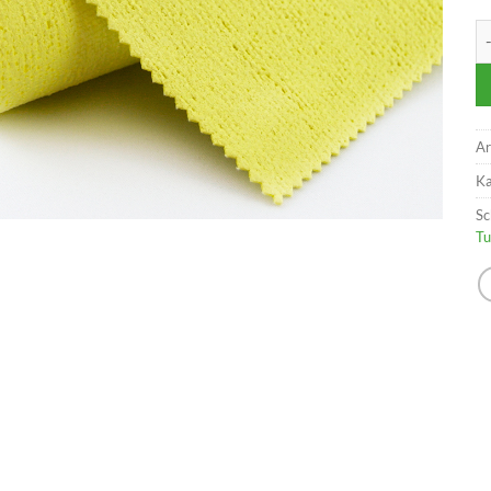
Mi
Ar
Ka
Sc
Tu