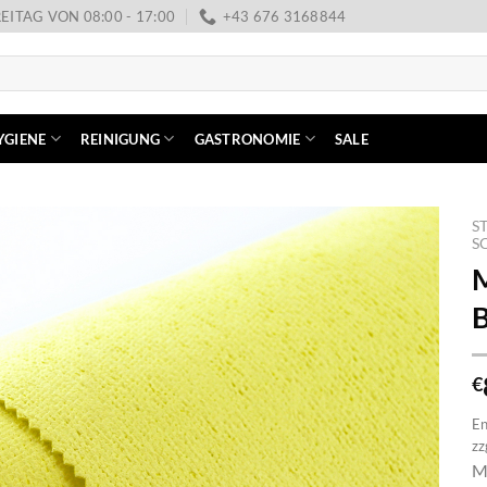
EITAG VON 08:00 - 17:00
+43 676 3168844
YGIENE
REINIGUNG
GASTRONOMIE
SALE
S
S
B
€
En
zz
M