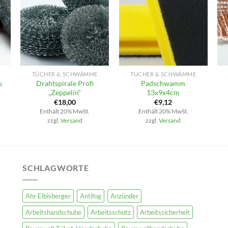
+
+
TÜCHER & SCHWÄMME
TÜCHER & SCHWÄMME
Drahtspirale Profi
Padschwamm
n
„Zeppelin“
13x9x4cm
€
18,00
€
9,12
Enthält 20% MwSt.
Enthält 20% MwSt.
zzgl.
Versand
zzgl.
Versand
SCHLAGWORTE
Ahr Eibisberger
Antifog
Anzünder
Arbeitshandschuhe
Arbeitsschutz
Arbeitssicherheit