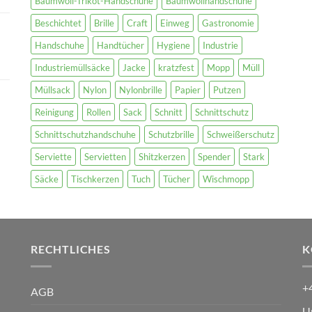
Baumwoll-Trikot-Handschuhe
Baumwollhandschuhe
Beschichtet
Brille
Craft
Einweg
Gastronomie
Handschuhe
Handtücher
Hygiene
Industrie
Industriemüllsäcke
Jacke
kratzfest
Mopp
Müll
Müllsack
Nylon
Nylonbrille
Papier
Putzen
Reinigung
Rollen
Sack
Schnitt
Schnittschutz
Schnittschutzhandschuhe
Schutzbrille
Schweißerschutz
Serviette
Servietten
Shitzkerzen
Spender
Stark
Säcke
Tischkerzen
Tuch
Tücher
Wischmopp
RECHTLICHES
K
+
AGB
U