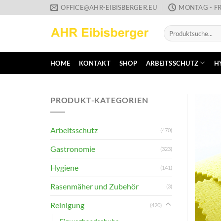
Zum
OFFICE@AHR-EIBISBERGER.EU
MONTAG - FR
Inhalt
Suche
springen
nach:
HOME
KONTAKT
SHOP
ARBEITSSCHUTZ
H
PRODUKT-KATEGORIEN
Arbeitsschutz
(470)
Gastronomie
(323)
Hygiene
(141)
Rasenmäher und Zubehör
(3)
Reinigung
(420)