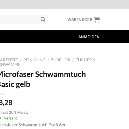
WARENKORB
ANMELDEN
TARTSEITE
/
REINIGUNG
/
ZUBEHÖR
/
TÜCHER &
CHWÄMME
Microfaser Schwammtuch
asic gelb
8,28
thält 20% MwSt.
gl.
Versand
icrofaser Schwammtuch Profi 6er