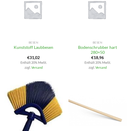
BESEN
BESEN
Bodenschrubber hart
Kunststoff Laubbesen
280×50
€
31,02
€
18,96
Enthält 20% MwSt.
Enthält 20% MwSt.
zzgl.
Versand
zzgl.
Versand