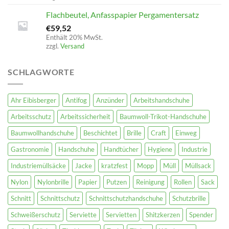
Flachbeutel, Anfasspapier Pergamentersatz
€
59,52
Enthält 20% MwSt.
zzgl.
Versand
SCHLAGWORTE
Ahr Eibisberger
Antifog
Anzünder
Arbeitshandschuhe
Arbeitsschutz
Arbeitssicherheit
Baumwoll-Trikot-Handschuhe
Baumwollhandschuhe
Beschichtet
Brille
Craft
Einweg
Gastronomie
Handschuhe
Handtücher
Hygiene
Industrie
Industriemüllsäcke
Jacke
kratzfest
Mopp
Müll
Müllsack
Nylon
Nylonbrille
Papier
Putzen
Reinigung
Rollen
Sack
Schnitt
Schnittschutz
Schnittschutzhandschuhe
Schutzbrille
Schweißerschutz
Serviette
Servietten
Shitzkerzen
Spender