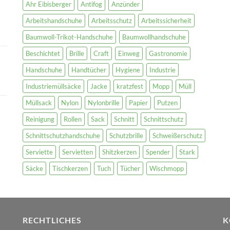
Ahr Eibisberger
Antifog
Anzünder
Arbeitshandschuhe
Arbeitsschutz
Arbeitssicherheit
Baumwoll-Trikot-Handschuhe
Baumwollhandschuhe
Beschichtet
Brille
Craft
Einweg
Gastronomie
Handschuhe
Handtücher
Hygiene
Industrie
Industriemüllsäcke
Jacke
kratzfest
Mopp
Müll
Müllsack
Nylon
Nylonbrille
Papier
Putzen
Reinigung
Rollen
Sack
Schnitt
Schnittschutz
Schnittschutzhandschuhe
Schutzbrille
Schweißerschutz
Serviette
Servietten
Shitzkerzen
Spender
Stark
Säcke
Tischkerzen
Tuch
Tücher
Wischmopp
RECHTLICHES
K