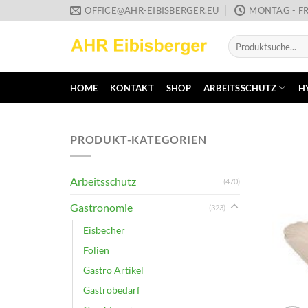
Zum
OFFICE@AHR-EIBISBERGER.EU
MONTAG - FR
Inhalt
Suche
springen
nach:
HOME
KONTAKT
SHOP
ARBEITSSCHUTZ
H
PRODUKT-KATEGORIEN
Arbeitsschutz
(470)
Gastronomie
(323)
Eisbecher
Folien
Gastro Artikel
Gastrobedarf