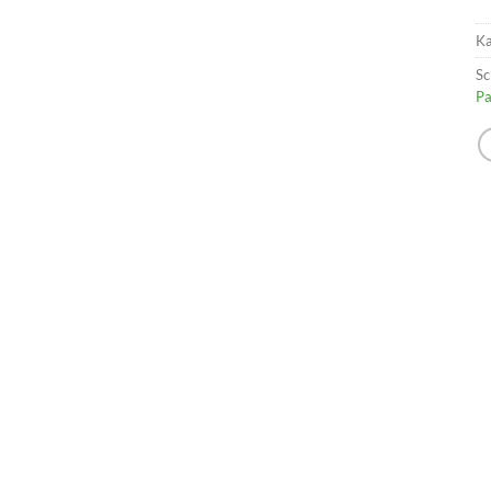
Ka
Sc
Pa