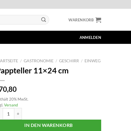
WARENKORB
ANMELDEN
TARTSEITE
/
GASTRONOMIE
/
GESCHIRR
/
EINWEG
appteller 11×24 cm
70,80
thält 20% MwSt.
gl.
Versand
ppteller 11x24 cm Menge
IN DEN WARENKORB