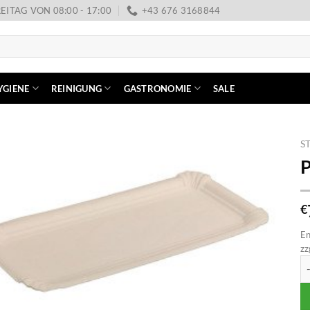
EITAG VON 08:00 - 17:00
+43 676 3168844
YGIENE
REINIGUNG
GASTRONOMIE
SALE
S
P
€
En
zz
Pa