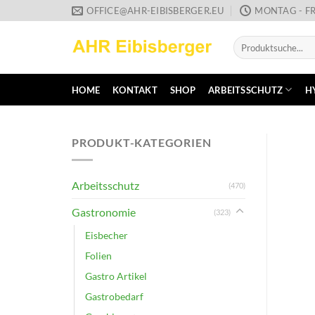
Zum
OFFICE@AHR-EIBISBERGER.EU
MONTAG - FR
Inhalt
Suche
springen
nach:
HOME
KONTAKT
SHOP
ARBEITSSCHUTZ
H
PRODUKT-KATEGORIEN
Arbeitsschutz
(470)
Gastronomie
(323)
Eisbecher
Folien
Gastro Artikel
Gastrobedarf