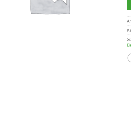
Ar
Ka
Sc
Ei