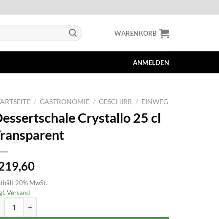
WARENKORB
ANMELDEN
TARTSEITE
/
GASTRONOMIE
/
GESCHIRR
/
EINWEG
essertschale Crystallo 25 cl
ransparent
219,60
thält 20% MwSt.
gl.
Versand
ssertschale Crystallo 25 cl Transparent Menge