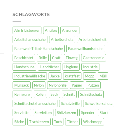
SCHLAGWORTE
Ahr Eibisberger
Antifog
Anzünder
Arbeitshandschuhe
Arbeitsschutz
Arbeitssicherheit
Baumwoll-Trikot-Handschuhe
Baumwollhandschuhe
Beschichtet
Brille
Craft
Einweg
Gastronomie
Handschuhe
Handtücher
Hygiene
Industrie
Industriemüllsäcke
Jacke
kratzfest
Mopp
Müll
Müllsack
Nylon
Nylonbrille
Papier
Putzen
Reinigung
Rollen
Sack
Schnitt
Schnittschutz
Schnittschutzhandschuhe
Schutzbrille
Schweißerschutz
Serviette
Servietten
Shitzkerzen
Spender
Stark
Säcke
Tischkerzen
Tuch
Tücher
Wischmopp