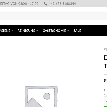
EITAG VON 08:00 - 17:00
+43 676 3168844
YGIENE
REINIGUNG
GASTRONOMIE
SALE
S
D
T
€
En
zz
De