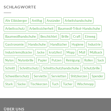
SCHLAGWORTE
Ahr Eibisberger
Antifog
Anzünder
Arbeitshandschuhe
Arbeitsschutz
Arbeitssicherheit
Baumwoll-Trikot-Handschuhe
Baumwollhandschuhe
Beschichtet
Brille
Craft
Einweg
Gastronomie
Handschuhe
Handtücher
Hygiene
Industrie
Industriemüllsäcke
Jacke
kratzfest
Mopp
Müll
Müllsack
Nylon
Nylonbrille
Papier
Putzen
Reinigung
Rollen
Sack
Schnitt
Schnittschutz
Schnittschutzhandschuhe
Schutzbrille
Schweißerschutz
Serviette
Servietten
Shitzkerzen
Spender
Stark
Säcke
Tischkerzen
Tuch
Tücher
Wischmopp
ÜBER UNS