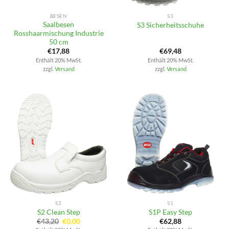
BESEN
S3
Saalbesen
S3 Sicherheitsschuhe
Rosshaarmischung Industrie
50 cm
€
17,88
€
69,48
Enthält 20% MwSt.
Enthält 20% MwSt.
zzgl.
Versand
zzgl.
Versand
S2
S1
S2 Clean Step
S1P Easy Step
Ursprünglicher
Aktueller
€
43,20
€
0,00
€
62,88
Preis
Preis