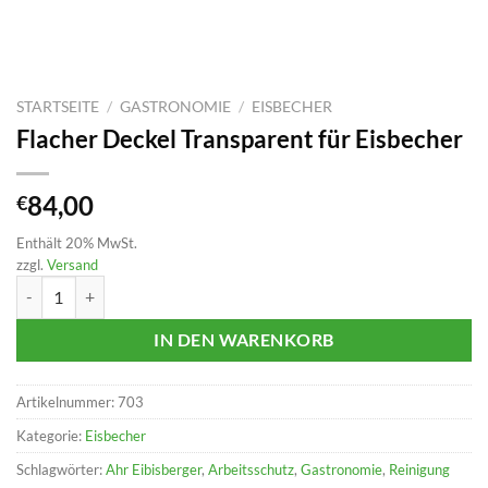
STARTSEITE
/
GASTRONOMIE
/
EISBECHER
Flacher Deckel Transparent für Eisbecher
84,00
€
Enthält 20% MwSt.
zzgl.
Versand
Flacher Deckel Transparent für Eisbecher Menge
IN DEN WARENKORB
Artikelnummer:
703
Kategorie:
Eisbecher
Schlagwörter:
Ahr Eibisberger
,
Arbeitsschutz
,
Gastronomie
,
Reinigung