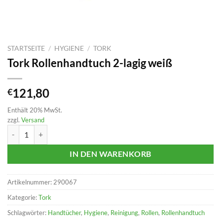
STARTSEITE
/
HYGIENE
/
TORK
Tork Rollenhandtuch 2-lagig weiß
121,80
€
Enthält 20% MwSt.
zzgl.
Versand
Tork Rollenhandtuch 2-lagig weiß Menge
IN DEN WARENKORB
Artikelnummer:
290067
Kategorie:
Tork
Schlagwörter:
Handtücher
,
Hygiene
,
Reinigung
,
Rollen
,
Rollenhandtuch