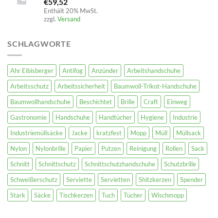
€
59,52
Enthält 20% MwSt.
zzgl.
Versand
SCHLAGWORTE
Ahr Eibisberger
Antifog
Anzünder
Arbeitshandschuhe
Arbeitsschutz
Arbeitssicherheit
Baumwoll-Trikot-Handschuhe
Baumwollhandschuhe
Beschichtet
Brille
Craft
Einweg
Gastronomie
Handschuhe
Handtücher
Hygiene
Industrie
Industriemüllsäcke
Jacke
kratzfest
Mopp
Müll
Müllsack
Nylon
Nylonbrille
Papier
Putzen
Reinigung
Rollen
Sack
Schnitt
Schnittschutz
Schnittschutzhandschuhe
Schutzbrille
Schweißerschutz
Serviette
Servietten
Shitzkerzen
Spender
Stark
Säcke
Tischkerzen
Tuch
Tücher
Wischmopp