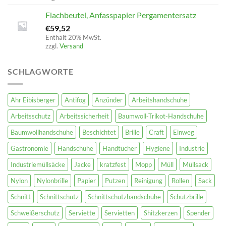
Flachbeutel, Anfasspapier Pergamentersatz
€
59,52
Enthält 20% MwSt.
zzgl.
Versand
SCHLAGWORTE
Ahr Eibisberger
Antifog
Anzünder
Arbeitshandschuhe
Arbeitsschutz
Arbeitssicherheit
Baumwoll-Trikot-Handschuhe
Baumwollhandschuhe
Beschichtet
Brille
Craft
Einweg
Gastronomie
Handschuhe
Handtücher
Hygiene
Industrie
Industriemüllsäcke
Jacke
kratzfest
Mopp
Müll
Müllsack
Nylon
Nylonbrille
Papier
Putzen
Reinigung
Rollen
Sack
Schnitt
Schnittschutz
Schnittschutzhandschuhe
Schutzbrille
Schweißerschutz
Serviette
Servietten
Shitzkerzen
Spender