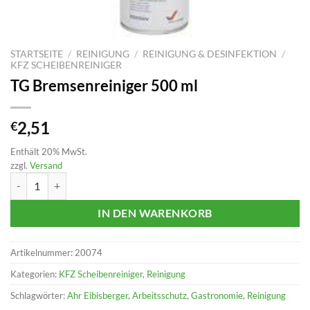
STARTSEITE
/
REINIGUNG
/
REINIGUNG & DESINFEKTION
/
KFZ SCHEIBENREINIGER
TG Bremsenreiniger 500 ml
2,51
€
Enthält 20% MwSt.
zzgl.
Versand
TG Bremsenreiniger 500 ml Menge
IN DEN WARENKORB
Artikelnummer:
20074
Kategorien:
KFZ Scheibenreiniger
,
Reinigung
Schlagwörter:
Ahr Eibisberger
,
Arbeitsschutz
,
Gastronomie
,
Reinigung