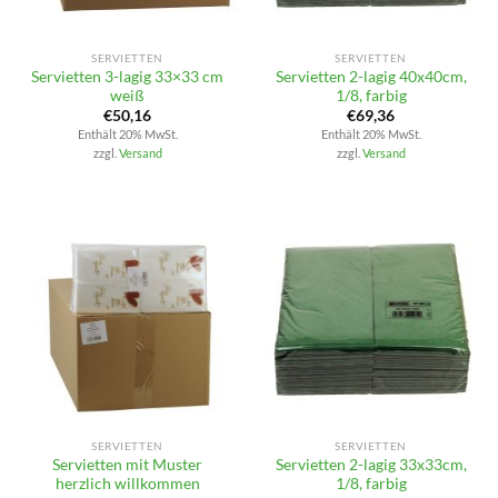
SERVIETTEN
SERVIETTEN
Servietten 3-lagig 33×33 cm
Servietten 2-lagig 40x40cm,
weiß
1/8, farbig
€
50,16
€
69,36
Enthält 20% MwSt.
Enthält 20% MwSt.
zzgl.
Versand
zzgl.
Versand
SERVIETTEN
SERVIETTEN
Servietten mit Muster
Servietten 2-lagig 33x33cm,
herzlich willkommen
1/8, farbig