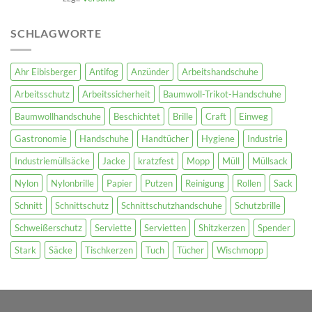
SCHLAGWORTE
Ahr Eibisberger
Antifog
Anzünder
Arbeitshandschuhe
Arbeitsschutz
Arbeitssicherheit
Baumwoll-Trikot-Handschuhe
Baumwollhandschuhe
Beschichtet
Brille
Craft
Einweg
Gastronomie
Handschuhe
Handtücher
Hygiene
Industrie
Industriemüllsäcke
Jacke
kratzfest
Mopp
Müll
Müllsack
Nylon
Nylonbrille
Papier
Putzen
Reinigung
Rollen
Sack
Schnitt
Schnittschutz
Schnittschutzhandschuhe
Schutzbrille
Schweißerschutz
Serviette
Servietten
Shitzkerzen
Spender
Stark
Säcke
Tischkerzen
Tuch
Tücher
Wischmopp