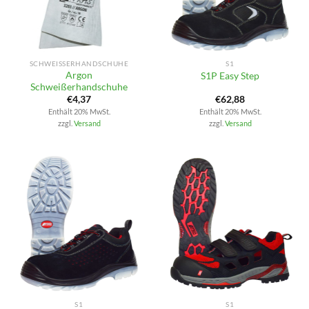
SCHWEISSERHANDSCHUHE
S1
Argon
S1P Easy Step
Schweißerhandschuhe
€
4,37
€
62,88
Enthält 20% MwSt.
Enthält 20% MwSt.
zzgl.
Versand
zzgl.
Versand
S1
S1