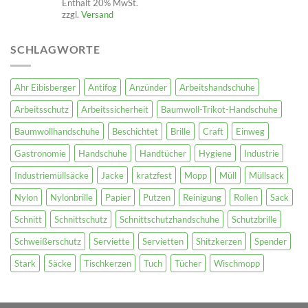
Enthält 20% MwSt.
zzgl.
Versand
SCHLAGWORTE
Ahr Eibisberger
Antifog
Anzünder
Arbeitshandschuhe
Arbeitsschutz
Arbeitssicherheit
Baumwoll-Trikot-Handschuhe
Baumwollhandschuhe
Beschichtet
Brille
Craft
Einweg
Gastronomie
Handschuhe
Handtücher
Hygiene
Industrie
Industriemüllsäcke
Jacke
kratzfest
Mopp
Müll
Müllsack
Nylon
Nylonbrille
Papier
Putzen
Reinigung
Rollen
Sack
Schnitt
Schnittschutz
Schnittschutzhandschuhe
Schutzbrille
Schweißerschutz
Serviette
Servietten
Shitzkerzen
Spender
Stark
Säcke
Tischkerzen
Tuch
Tücher
Wischmopp