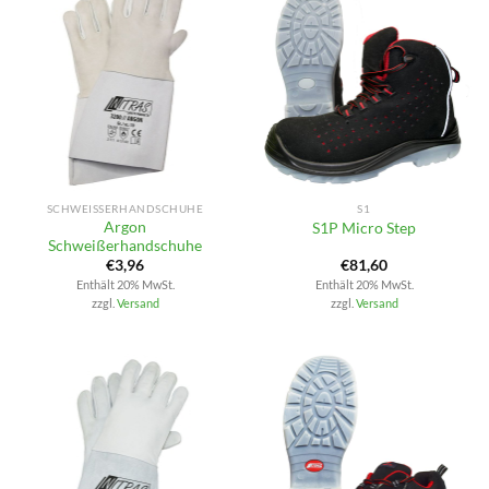
SCHWEISSERHANDSCHUHE
S1
Argon
S1P Micro Step
Schweißerhandschuhe
€
3,96
€
81,60
Enthält 20% MwSt.
Enthält 20% MwSt.
zzgl.
Versand
zzgl.
Versand