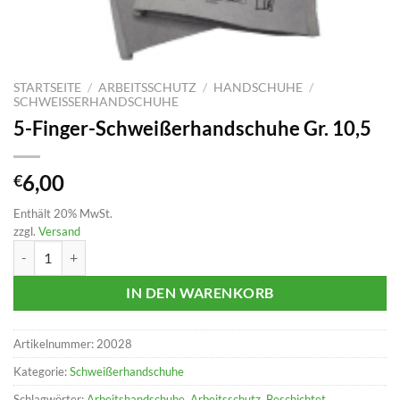
STARTSEITE
/
ARBEITSSCHUTZ
/
HANDSCHUHE
/
SCHWEISSERHANDSCHUHE
5-Finger-Schweißerhandschuhe Gr. 10,5
6,00
€
Enthält 20% MwSt.
zzgl.
Versand
5-Finger-Schweißerhandschuhe Gr. 10,5 Menge
IN DEN WARENKORB
Artikelnummer:
20028
Kategorie:
Schweißerhandschuhe
Schlagwörter:
Arbeitshandschuhe
,
Arbeitsschutz
,
Beschichtet
,