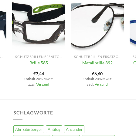
+
+
SCHUTZBRILLEN ERSATZGLÄSER
SCHUTZBRILLEN ERSATZGLÄSER
SCHUTZBRILLEN ERSATZGLÄSER
Brille 585
Metallbrille 392
G
€
7,44
€
6,60
Enthält 20% MwSt.
Enthält 20% MwSt.
zzgl.
Versand
zzgl.
Versand
SCHLAGWORTE
Ahr Eibisberger
Antifog
Anzünder