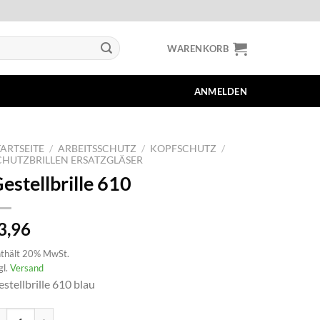
WARENKORB
ANMELDEN
TARTSEITE
/
ARBEITSSCHUTZ
/
KOPFSCHUTZ
/
CHUTZBRILLEN ERSATZGLÄSER
estellbrille 610
3,96
thält 20% MwSt.
gl.
Versand
stellbrille 610 blau
stellbrille 610 Menge