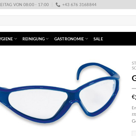
EITAG VON 08:00 - 17:00
+43 676 3168844
YGIENE
REINIGUNG
GASTRONOMIE
SALE
S
S
G
€
En
zz
Ge
Ge