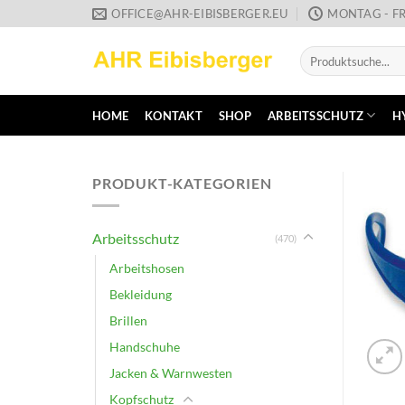
Zum
OFFICE@AHR-EIBISBERGER.EU
MONTAG - FR
Inhalt
Suche
springen
nach:
HOME
KONTAKT
SHOP
ARBEITSSCHUTZ
H
PRODUKT-KATEGORIEN
Arbeitsschutz
(470)
Arbeitshosen
Bekleidung
Brillen
Handschuhe
Jacken & Warnwesten
Kopfschutz