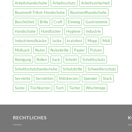
Arbeitshandschuhe
Arbeitsschutz
Arbeitssicherheit
Baumwoll-Trikot-Handschuhe
Baumwollhandschuhe
Beschichtet
Brille
Craft
Einweg
Gastronomie
Handschuhe
Handtücher
Hygiene
Industrie
Industriemüllsäcke
Jacke
kratzfest
Mopp
Müll
Müllsack
Nylon
Nylonbrille
Papier
Putzen
Reinigung
Rollen
Sack
Schnitt
Schnittschutz
Schnittschutzhandschuhe
Schutzbrille
Schweißerschutz
Serviette
Servietten
Shitzkerzen
Spender
Stark
Säcke
Tischkerzen
Tuch
Tücher
Wischmopp
RECHTLICHES
K