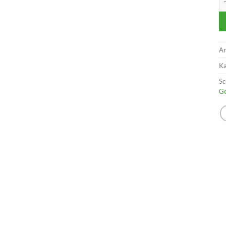
Ar
Ka
Sc
Ge