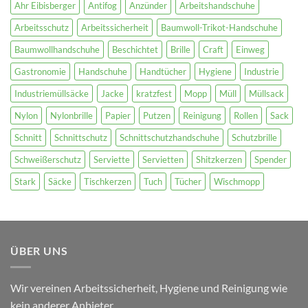
Ahr Eibisberger
Antifog
Anzünder
Arbeitshandschuhe
Arbeitsschutz
Arbeitssicherheit
Baumwoll-Trikot-Handschuhe
Baumwollhandschuhe
Beschichtet
Brille
Craft
Einweg
Gastronomie
Handschuhe
Handtücher
Hygiene
Industrie
Industriemüllsäcke
Jacke
kratzfest
Mopp
Müll
Müllsack
Nylon
Nylonbrille
Papier
Putzen
Reinigung
Rollen
Sack
Schnitt
Schnittschutz
Schnittschutzhandschuhe
Schutzbrille
Schweißerschutz
Serviette
Servietten
Shitzkerzen
Spender
Stark
Säcke
Tischkerzen
Tuch
Tücher
Wischmopp
ÜBER UNS
Wir vereinen Arbeitssicherheit, Hygiene und Reinigung wie
kein anderer Anbieter.