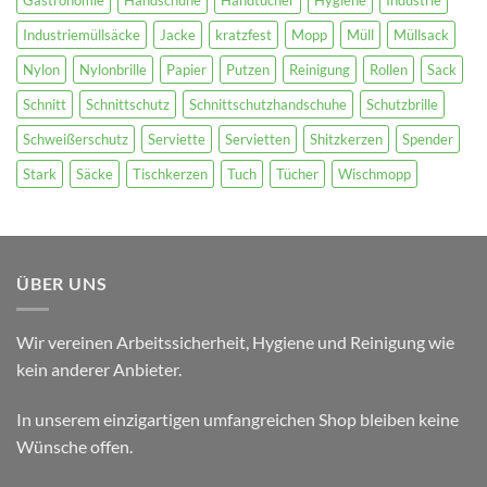
Industriemüllsäcke
Jacke
kratzfest
Mopp
Müll
Müllsack
Nylon
Nylonbrille
Papier
Putzen
Reinigung
Rollen
Sack
Schnitt
Schnittschutz
Schnittschutzhandschuhe
Schutzbrille
Schweißerschutz
Serviette
Servietten
Shitzkerzen
Spender
Stark
Säcke
Tischkerzen
Tuch
Tücher
Wischmopp
ÜBER UNS
Wir vereinen Arbeitssicherheit, Hygiene und Reinigung wie
kein anderer Anbieter.
In unserem einzigartigen umfangreichen Shop bleiben keine
Wünsche offen.