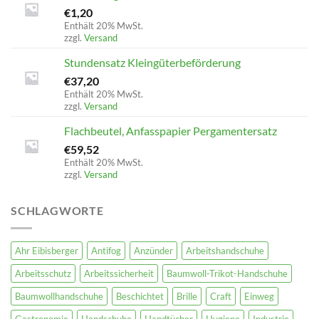
€
1,20
Enthält 20% MwSt.
zzgl.
Versand
Stundensatz Kleingüterbeförderung
€
37,20
Enthält 20% MwSt.
zzgl.
Versand
Flachbeutel, Anfasspapier Pergamentersatz
€
59,52
Enthält 20% MwSt.
zzgl.
Versand
SCHLAGWORTE
Ahr Eibisberger
Antifog
Anzünder
Arbeitshandschuhe
Arbeitsschutz
Arbeitssicherheit
Baumwoll-Trikot-Handschuhe
Baumwollhandschuhe
Beschichtet
Brille
Craft
Einweg
Gastronomie
Handschuhe
Handtücher
Hygiene
Industrie