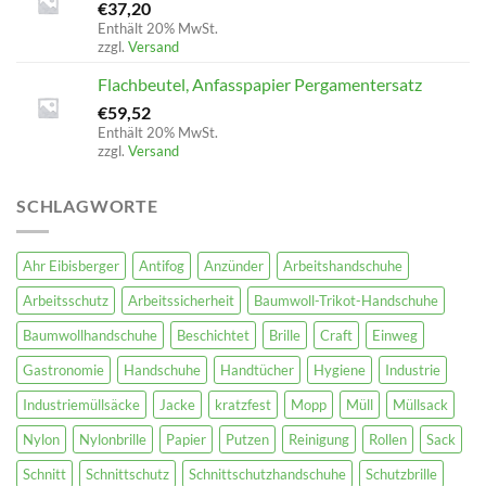
€
37,20
Enthält 20% MwSt.
zzgl.
Versand
Flachbeutel, Anfasspapier Pergamentersatz
€
59,52
Enthält 20% MwSt.
zzgl.
Versand
SCHLAGWORTE
Ahr Eibisberger
Antifog
Anzünder
Arbeitshandschuhe
Arbeitsschutz
Arbeitssicherheit
Baumwoll-Trikot-Handschuhe
Baumwollhandschuhe
Beschichtet
Brille
Craft
Einweg
Gastronomie
Handschuhe
Handtücher
Hygiene
Industrie
Industriemüllsäcke
Jacke
kratzfest
Mopp
Müll
Müllsack
Nylon
Nylonbrille
Papier
Putzen
Reinigung
Rollen
Sack
Schnitt
Schnittschutz
Schnittschutzhandschuhe
Schutzbrille