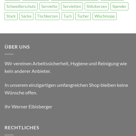
Schweißerschutz
Serviette
Servietten
Shitzkerzen
Spender
Stark
Säcke
Tischkerzen
Tuch
Tücher
Wischmopp
ÜBER UNS
Wir vereinen Arbeitssicherheit, Hygiene und Reinigung wie
kein anderer Anbieter.
In unserem einzigartigen umfangreichen Shop bleiben keine
Wünsche offen.
Ihr Werner Eibisberger
RECHTLICHES