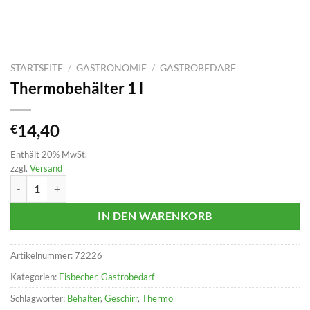
STARTSEITE
/
GASTRONOMIE
/
GASTROBEDARF
Thermobehälter 1 l
14,40
€
Enthält 20% MwSt.
zzgl.
Versand
Thermobehälter 1 l Menge
IN DEN WARENKORB
Artikelnummer:
72226
Kategorien:
Eisbecher
,
Gastrobedarf
Schlagwörter:
Behälter
,
Geschirr
,
Thermo