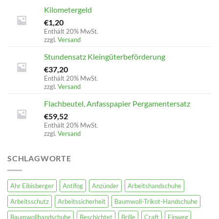
Kilometergeld
€
1,20
Enthält 20% MwSt.
zzgl.
Versand
Stundensatz Kleingüterbeförderung
€
37,20
Enthält 20% MwSt.
zzgl.
Versand
Flachbeutel, Anfasspapier Pergamentersatz
€
59,52
Enthält 20% MwSt.
zzgl.
Versand
SCHLAGWORTE
Ahr Eibisberger
Antifog
Anzünder
Arbeitshandschuhe
Arbeitsschutz
Arbeitssicherheit
Baumwoll-Trikot-Handschuhe
Baumwollhandschuhe
Beschichtet
Brille
Craft
Einweg