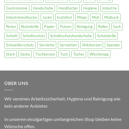
Gastronomie
Handschuhe
Handtücher
Hygiene
Industrie
Industriemüllsäcke
Jacke
kratzfest
Mopp
Müll
Müllsack
Nylon
Nylonbrille
Papier
Putzen
Reinigung
Rollen
Sack
Schnitt
Schnittschutz
Schnittschutzhandschuhe
Schutzbrille
Schweißerschutz
Serviette
Servietten
Shitzkerzen
Spender
Stark
Säcke
Tischkerzen
Tuch
Tücher
Wischmopp
ÜBER UNS
Wir vereinen Arbeitssicherheit, Hygiene und Reinigung wie
kein anderer Anbieter.
In unserem einzigartigen umfangreichen Shop bleiben keine
Wünsche offen.