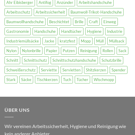
Ahr Eibisberger
Antifog
Anzünder
Arbeitshandschuhe
Arbeitsschutz
Arbeitssicherheit
Baumwoll-Trikot-Handschuhe
Baumwollhandschuhe
Beschichtet
Brille
Craft
Einweg
Gastronomie
Handschuhe
Handtücher
Hygiene
Industrie
Industriemüllsäcke
Jacke
kratzfest
Mopp
Müll
Müllsack
Nylon
Nylonbrille
Papier
Putzen
Reinigung
Rollen
Sack
Schnitt
Schnittschutz
Schnittschutzhandschuhe
Schutzbrille
Schweißerschutz
Serviette
Servietten
Shitzkerzen
Spender
Stark
Säcke
Tischkerzen
Tuch
Tücher
Wischmopp
ÜBER UNS
Wir vereinen Arbeitssicherheit, Hygiene und Reinigung wie
kein anderer Anbieter.