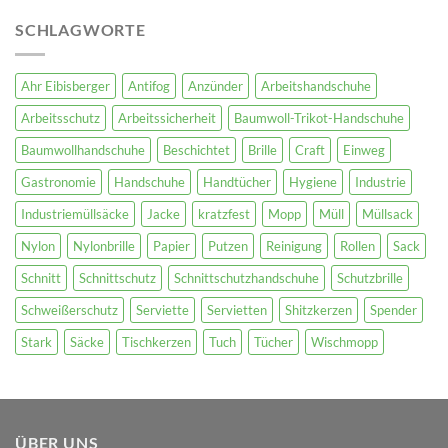
SCHLAGWORTE
Ahr Eibisberger
Antifog
Anzünder
Arbeitshandschuhe
Arbeitsschutz
Arbeitssicherheit
Baumwoll-Trikot-Handschuhe
Baumwollhandschuhe
Beschichtet
Brille
Craft
Einweg
Gastronomie
Handschuhe
Handtücher
Hygiene
Industrie
Industriemüllsäcke
Jacke
kratzfest
Mopp
Müll
Müllsack
Nylon
Nylonbrille
Papier
Putzen
Reinigung
Rollen
Sack
Schnitt
Schnittschutz
Schnittschutzhandschuhe
Schutzbrille
Schweißerschutz
Serviette
Servietten
Shitzkerzen
Spender
Stark
Säcke
Tischkerzen
Tuch
Tücher
Wischmopp
ÜBER UNS