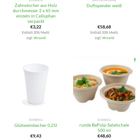
EINWEG
GASTRONOMIE
Zahnstocher aus Holz
Duftspender weiß
durchmesser 2 x 65 mm
einzeln in Cellophan
verpackt
€
3,22
€
58,68
Enthält 20% MwSt.
Enthält 20% MwSt.
zzgl.
Versand
zzgl.
Versand
EINWEG
EINWEG
runde BePulp-Salatschale
Glühweinbecher 0,25l
500 ml
€
9,43
€
48,60