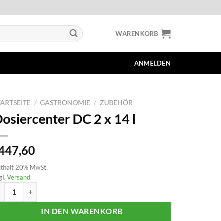
WARENKORB
ANMELDEN
TARTSEITE
/
GASTRONOMIE
/
ZUBEHÖR
osiercenter DC 2 x 14 l
447,60
thält 20% MwSt.
gl.
Versand
siercenter DC 2 x 14 l Menge
IN DEN WARENKORB