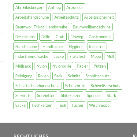
Ahr Eibisberger
Antifog
Anzünder
Arbeitshandschuhe
Arbeitsschutz
Arbeitssicherheit
Baumwoll-Trikot-Handschuhe
Baumwollhandschuhe
Beschichtet
Brille
Craft
Einweg
Gastronomie
Handschuhe
Handtücher
Hygiene
Industrie
Industriemüllsäcke
Jacke
kratzfest
Mopp
Müll
Müllsack
Nylon
Nylonbrille
Papier
Putzen
Reinigung
Rollen
Sack
Schnitt
Schnittschutz
Schnittschutzhandschuhe
Schutzbrille
Schweißerschutz
Serviette
Servietten
Shitzkerzen
Spender
Stark
Säcke
Tischkerzen
Tuch
Tücher
Wischmopp
RECHTLICHES
K