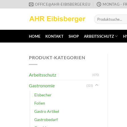
Zum
OFFICE@AHR-EIBISBERGER.EU
MONTAG - FR
Inhalt
Suche
springen
nach:
HOME
KONTAKT
SHOP
ARBEITSSCHUTZ
H
PRODUKT-KATEGORIEN
Arbeitsschutz
(470)
Gastronomie
(323)
Eisbecher
Folien
Gastro Artikel
Gastrobedarf