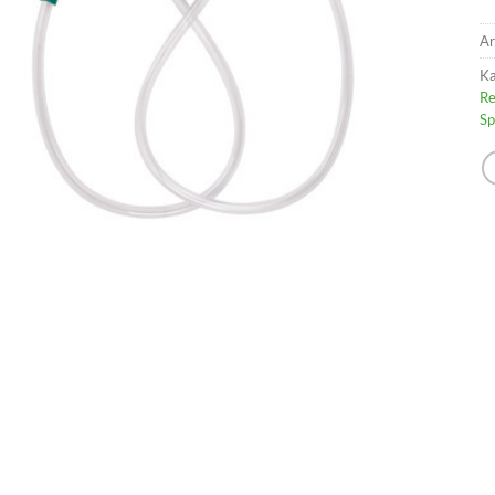
Ar
Ka
Re
Sp