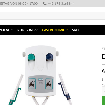
EITAG VON 08:00 - 17:00
+43 676 3168844
YGIENE
REINIGUNG
GASTRONOMIE
SALE
S
D
€
En
zz
Do