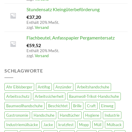
Stundensatz Kleingüterbeförderung
€
37,20
Enthält 20% MwSt.
zzgl.
Versand
Flachbeutel, Anfasspapier Pergamentersatz
€
59,52
Enthält 20% MwSt.
zzgl.
Versand
SCHLAGWORTE
Ahr Eibisberger
Antifog
Anzünder
Arbeitshandschuhe
Arbeitsschutz
Arbeitssicherheit
Baumwoll-Trikot-Handschuhe
Baumwollhandschuhe
Beschichtet
Brille
Craft
Einweg
Gastronomie
Handschuhe
Handtücher
Hygiene
Industrie
Industriemüllsäcke
Jacke
kratzfest
Mopp
Müll
Müllsack