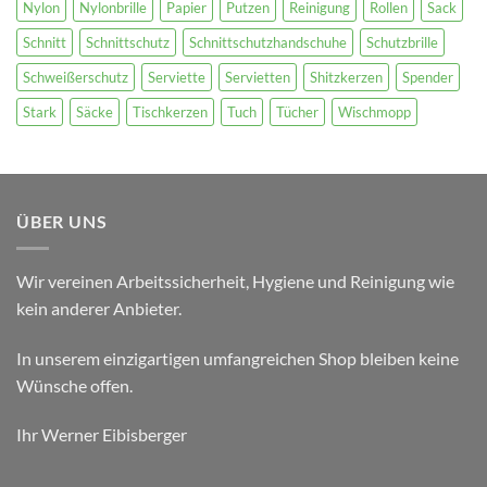
Nylon
Nylonbrille
Papier
Putzen
Reinigung
Rollen
Sack
Schnitt
Schnittschutz
Schnittschutzhandschuhe
Schutzbrille
Schweißerschutz
Serviette
Servietten
Shitzkerzen
Spender
Stark
Säcke
Tischkerzen
Tuch
Tücher
Wischmopp
ÜBER UNS
Wir vereinen Arbeitssicherheit, Hygiene und Reinigung wie
kein anderer Anbieter.
In unserem einzigartigen umfangreichen Shop bleiben keine
Wünsche offen.
Ihr Werner Eibisberger