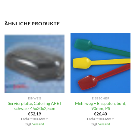
ÄHNLICHE PRODUKTE
EINWEG
EISBECHER
Servierplatte, Catering APET
Mehrweg – Eisspaten, bunt,
schwarz 45x30x2,5cm
90mm, PS
€
52,19
€
26,40
Enthält 20% MwSt.
Enthält 20% MwSt.
zzgl.
Versand
zzgl.
Versand