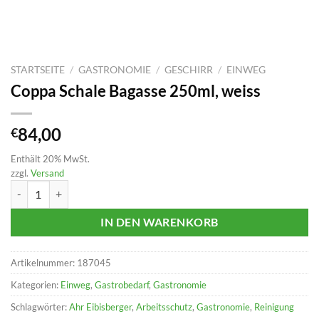
STARTSEITE
/
GASTRONOMIE
/
GESCHIRR
/
EINWEG
Coppa Schale Bagasse 250ml, weiss
84,00
€
Enthält 20% MwSt.
zzgl.
Versand
Coppa Schale Bagasse 250ml, weiss Menge
IN DEN WARENKORB
Artikelnummer:
187045
Kategorien:
Einweg
,
Gastrobedarf
,
Gastronomie
Schlagwörter:
Ahr Eibisberger
,
Arbeitsschutz
,
Gastronomie
,
Reinigung