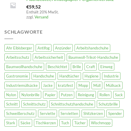
€
59,52
Enthält 20% MwSt.
zzgl.
Versand
SCHLAGWORTE
Ahr Eibisberger
Antifog
Anzünder
Arbeitshandschuhe
Arbeitsschutz
Arbeitssicherheit
Baumwoll-Trikot-Handschuhe
Baumwollhandschuhe
Beschichtet
Brille
Craft
Einweg
Gastronomie
Handschuhe
Handtücher
Hygiene
Industrie
Industriemüllsäcke
Jacke
kratzfest
Mopp
Müll
Müllsack
Nylon
Nylonbrille
Papier
Putzen
Reinigung
Rollen
Sack
Schnitt
Schnittschutz
Schnittschutzhandschuhe
Schutzbrille
Schweißerschutz
Serviette
Servietten
Shitzkerzen
Spender
Stark
Säcke
Tischkerzen
Tuch
Tücher
Wischmopp