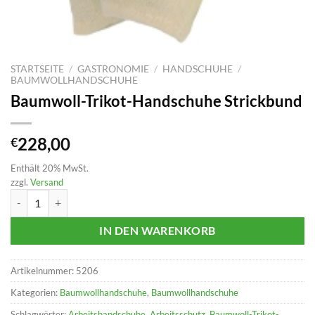
STARTSEITE
/
GASTRONOMIE
/
HANDSCHUHE
/
BAUMWOLLHANDSCHUHE
Baumwoll-Trikot-Handschuhe Strickbund
228,00
€
Enthält 20% MwSt.
zzgl.
Versand
Baumwoll-Trikot-Handschuhe Strickbund Menge
IN DEN WARENKORB
Artikelnummer:
5206
Kategorien:
Baumwollhandschuhe
,
Baumwollhandschuhe
Schlagwörter:
Arbeitshandschuhe
,
Arbeitsschutz
,
Baumwoll-Trikot-