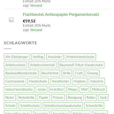
Enthält 20% MwSt.
zzgl.
Versand
Flachbeutel, Anfasspapier Pergamentersatz
€
59,52
Enthält 20% MwSt.
zzgl.
Versand
SCHLAGWORTE
Ahr Eibisberger
Antifog
Anzünder
Arbeitshandschuhe
Arbeitsschutz
Arbeitssicherheit
Baumwoll-Trikot-Handschuhe
Baumwollhandschuhe
Beschichtet
Brille
Craft
Einweg
Gastronomie
Handschuhe
Handtücher
Hygiene
Industrie
Industriemüllsäcke
Jacke
kratzfest
Mopp
Müll
Müllsack
Nylon
Nylonbrille
Papier
Putzen
Reinigung
Rollen
Sack
Schnitt
Schnittschutz
Schnittschutzhandschuhe
Schutzbrille
Schweißerschutz
Serviette
Servietten
Shitzkerzen
Spender