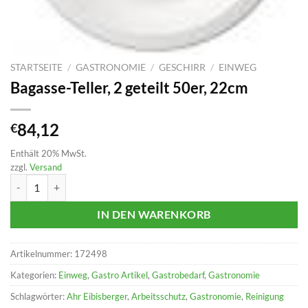
STARTSEITE
/
GASTRONOMIE
/
GESCHIRR
/
EINWEG
Bagasse-Teller, 2 geteilt 50er, 22cm
84,12
€
Enthält 20% MwSt.
zzgl.
Versand
Bagasse-Teller, 2 geteilt 50er, 22cm Menge
IN DEN WARENKORB
Artikelnummer:
172498
Kategorien:
Einweg
,
Gastro Artikel
,
Gastrobedarf
,
Gastronomie
Schlagwörter:
Ahr Eibisberger
,
Arbeitsschutz
,
Gastronomie
,
Reinigung