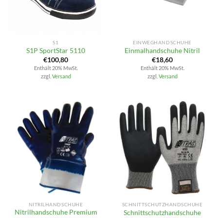
S1
EINWEGHANDSCHUHE
S1P SportStar 5110
Einmalhandschuhe Nitril
€
100,80
€
18,60
Enthält 20% MwSt.
Enthält 20% MwSt.
zzgl.
Versand
zzgl.
Versand
NITRILHANDSCHUHE
SCHNITTSCHUTZHANDSCHUHE
Nitrilhandschuhe Premium
Schnittschutzhandschuhe