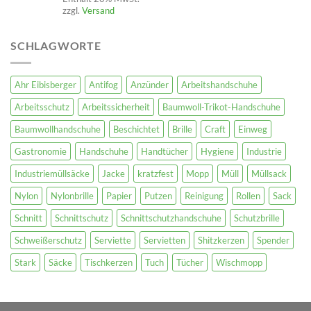
zzgl.
Versand
SCHLAGWORTE
Ahr Eibisberger
Antifog
Anzünder
Arbeitshandschuhe
Arbeitsschutz
Arbeitssicherheit
Baumwoll-Trikot-Handschuhe
Baumwollhandschuhe
Beschichtet
Brille
Craft
Einweg
Gastronomie
Handschuhe
Handtücher
Hygiene
Industrie
Industriemüllsäcke
Jacke
kratzfest
Mopp
Müll
Müllsack
Nylon
Nylonbrille
Papier
Putzen
Reinigung
Rollen
Sack
Schnitt
Schnittschutz
Schnittschutzhandschuhe
Schutzbrille
Schweißerschutz
Serviette
Servietten
Shitzkerzen
Spender
Stark
Säcke
Tischkerzen
Tuch
Tücher
Wischmopp