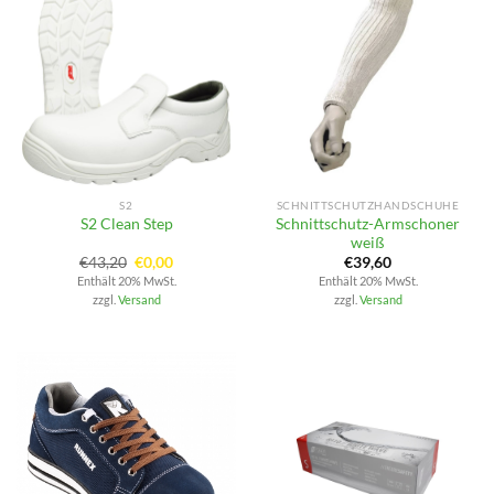
S2
SCHNITTSCHUTZHANDSCHUHE
Schnittschutz-Armschoner
S2 Clean Step
weiß
Ursprünglicher
Aktueller
€
43,20
€
0,00
€
39,60
Preis
Preis
Enthält 20% MwSt.
Enthält 20% MwSt.
war:
ist:
zzgl.
Versand
zzgl.
Versand
€43,20
€0,00.