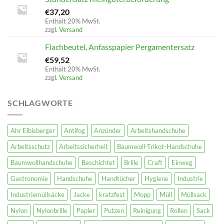
€
37,20
Enthält 20% MwSt.
zzgl.
Versand
Flachbeutel, Anfasspapier Pergamentersatz
€
59,52
Enthält 20% MwSt.
zzgl.
Versand
SCHLAGWORTE
Ahr Eibisberger
Antifog
Anzünder
Arbeitshandschuhe
Arbeitsschutz
Arbeitssicherheit
Baumwoll-Trikot-Handschuhe
Baumwollhandschuhe
Beschichtet
Brille
Craft
Einweg
Gastronomie
Handschuhe
Handtücher
Hygiene
Industrie
Industriemüllsäcke
Jacke
kratzfest
Mopp
Müll
Müllsack
Nylon
Nylonbrille
Papier
Putzen
Reinigung
Rollen
Sack