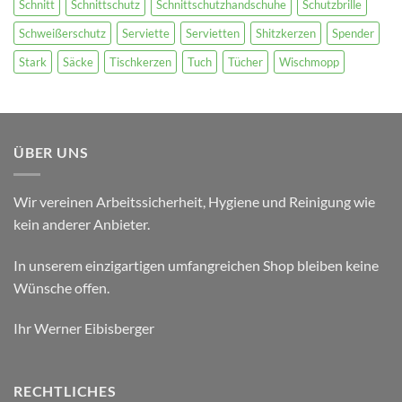
Schnitt
Schnittschutz
Schnittschutzhandschuhe
Schutzbrille
Schweißerschutz
Serviette
Servietten
Shitzkerzen
Spender
Stark
Säcke
Tischkerzen
Tuch
Tücher
Wischmopp
ÜBER UNS
Wir vereinen Arbeitssicherheit, Hygiene und Reinigung wie
kein anderer Anbieter.
In unserem einzigartigen umfangreichen Shop bleiben keine
Wünsche offen.
Ihr Werner Eibisberger
RECHTLICHES