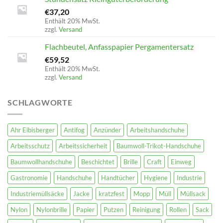
€
37,20
Enthält 20% MwSt.
zzgl.
Versand
Flachbeutel, Anfasspapier Pergamentersatz
€
59,52
Enthält 20% MwSt.
zzgl.
Versand
SCHLAGWORTE
Ahr Eibisberger
Antifog
Anzünder
Arbeitshandschuhe
Arbeitsschutz
Arbeitssicherheit
Baumwoll-Trikot-Handschuhe
Baumwollhandschuhe
Beschichtet
Brille
Craft
Einweg
Gastronomie
Handschuhe
Handtücher
Hygiene
Industrie
Industriemüllsäcke
Jacke
kratzfest
Mopp
Müll
Müllsack
Nylon
Nylonbrille
Papier
Putzen
Reinigung
Rollen
Sack