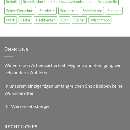
Schnitt
Schnittschutz
Schnittschutzhandschuhe
Schutzbrille
Schweißerschutz
Serviette
Servietten
Shitzkerzen
Spender
Stark
Säcke
Tischkerzen
Tuch
Tücher
Wischmopp
ÜBER UNS
Wir vereinen Arbeitssicherheit, Hygiene und Reinigung wie
kein anderer Anbieter.
In unserem einzigartigen umfangreichen Shop bleiben keine
Wünsche offen.
Ihr Werner Eibisberger
RECHTLICHES