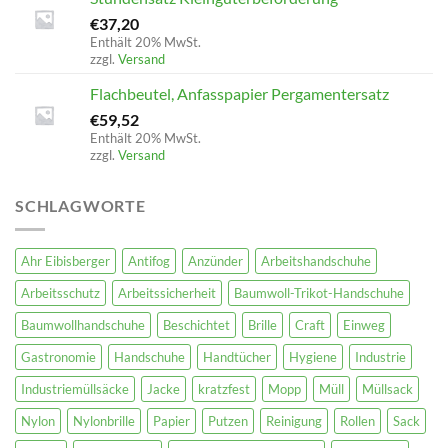
€
37,20
Enthält 20% MwSt.
zzgl.
Versand
Flachbeutel, Anfasspapier Pergamentersatz
€
59,52
Enthält 20% MwSt.
zzgl.
Versand
SCHLAGWORTE
Ahr Eibisberger
Antifog
Anzünder
Arbeitshandschuhe
Arbeitsschutz
Arbeitssicherheit
Baumwoll-Trikot-Handschuhe
Baumwollhandschuhe
Beschichtet
Brille
Craft
Einweg
Gastronomie
Handschuhe
Handtücher
Hygiene
Industrie
Industriemüllsäcke
Jacke
kratzfest
Mopp
Müll
Müllsack
Nylon
Nylonbrille
Papier
Putzen
Reinigung
Rollen
Sack