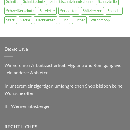
Schnitt
Schnittschutz
Schnittschutzhandschuhe
Schutzbrille
Schweißerschutz
Serviette
Servietten
Shitzkerzen
Spender
Stark
Säcke
Tischkerzen
Tuch
Tücher
Wischmopp
ÜBER UNS
Wir vereinen Arbeitssicherheit, Hygiene und Reinigung wie
kein anderer Anbieter.
In unserem einzigartigen umfangreichen Shop bleiben keine
Wünsche offen.
Ihr Werner Eibisberger
RECHTLICHES