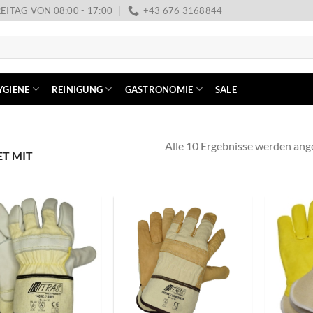
EITAG VON 08:00 - 17:00
+43 676 3168844
YGIENE
REINIGUNG
GASTRONOMIE
SALE
Alle 10 Ergebnisse werden ang
T MIT