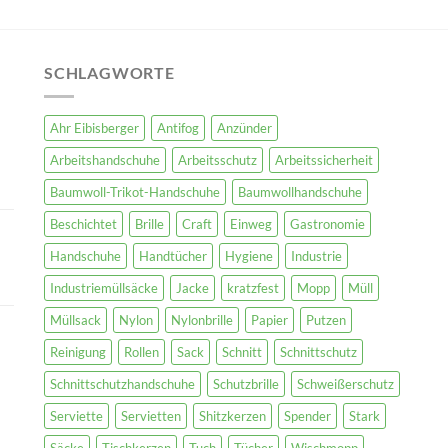
SCHLAGWORTE
Ahr Eibisberger
Antifog
Anzünder
Arbeitshandschuhe
Arbeitsschutz
Arbeitssicherheit
Baumwoll-Trikot-Handschuhe
Baumwollhandschuhe
Beschichtet
Brille
Craft
Einweg
Gastronomie
Handschuhe
Handtücher
Hygiene
Industrie
Industriemüllsäcke
Jacke
kratzfest
Mopp
Müll
Müllsack
Nylon
Nylonbrille
Papier
Putzen
Reinigung
Rollen
Sack
Schnitt
Schnittschutz
Schnittschutzhandschuhe
Schutzbrille
Schweißerschutz
Serviette
Servietten
Shitzkerzen
Spender
Stark