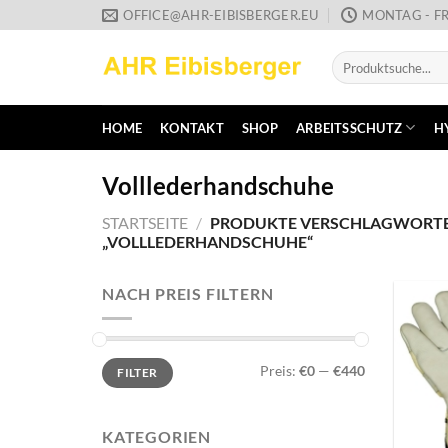
Zum
OFFICE@AHR-EIBISBERGER.EU
MONTAG - FR
Inhalt
Suche
springen
nach:
HOME
KONTAKT
SHOP
ARBEITSSCHUTZ
H
Volllederhandschuhe
STARTSEITE
/
PRODUKTE VERSCHLAGWORTE
„VOLLLEDERHANDSCHUHE“
NACH PREIS FILTERN
Min.
Max.
Preis:
€0
—
€440
FILTER
Preis
Preis
KATEGORIEN