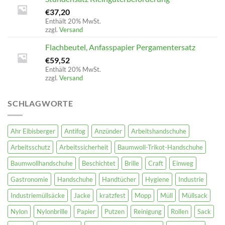
€
37,20
Enthält 20% MwSt.
zzgl.
Versand
Flachbeutel, Anfasspapier Pergamentersatz
€
59,52
Enthält 20% MwSt.
zzgl.
Versand
SCHLAGWORTE
Ahr Eibisberger
Antifog
Anzünder
Arbeitshandschuhe
Arbeitsschutz
Arbeitssicherheit
Baumwoll-Trikot-Handschuhe
Baumwollhandschuhe
Beschichtet
Brille
Craft
Einweg
Gastronomie
Handschuhe
Handtücher
Hygiene
Industrie
Industriemüllsäcke
Jacke
kratzfest
Mopp
Müll
Müllsack
Nylon
Nylonbrille
Papier
Putzen
Reinigung
Rollen
Sack