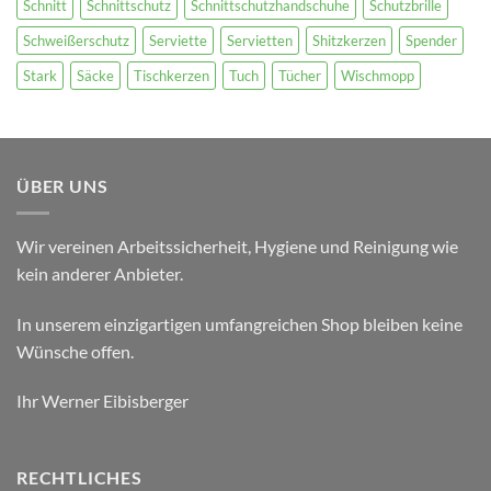
Schnitt
Schnittschutz
Schnittschutzhandschuhe
Schutzbrille
Schweißerschutz
Serviette
Servietten
Shitzkerzen
Spender
Stark
Säcke
Tischkerzen
Tuch
Tücher
Wischmopp
ÜBER UNS
Wir vereinen Arbeitssicherheit, Hygiene und Reinigung wie
kein anderer Anbieter.
In unserem einzigartigen umfangreichen Shop bleiben keine
Wünsche offen.
Ihr Werner Eibisberger
RECHTLICHES