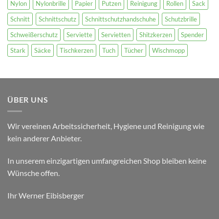
Nylon
Nylonbrille
Papier
Putzen
Reinigung
Rollen
Sack
Schnitt
Schnittschutz
Schnittschutzhandschuhe
Schutzbrille
Schweißerschutz
Serviette
Servietten
Shitzkerzen
Spender
Stark
Säcke
Tischkerzen
Tuch
Tücher
Wischmopp
ÜBER UNS
Wir vereinen Arbeitssicherheit, Hygiene und Reinigung wie
kein anderer Anbieter.
In unserem einzigartigen umfangreichen Shop bleiben keine
Wünsche offen.
Ihr Werner Eibisberger