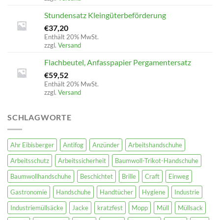
Stundensatz Kleingüterbeförderung
€
37,20
Enthält 20% MwSt.
zzgl.
Versand
Flachbeutel, Anfasspapier Pergamentersatz
€
59,52
Enthält 20% MwSt.
zzgl.
Versand
SCHLAGWORTE
Ahr Eibisberger
Antifog
Anzünder
Arbeitshandschuhe
Arbeitsschutz
Arbeitssicherheit
Baumwoll-Trikot-Handschuhe
Baumwollhandschuhe
Beschichtet
Brille
Craft
Einweg
Gastronomie
Handschuhe
Handtücher
Hygiene
Industrie
Industriemüllsäcke
Jacke
kratzfest
Mopp
Müll
Müllsack